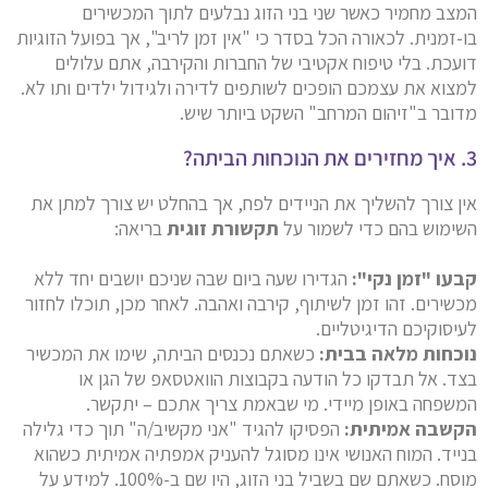
המצב מחמיר כאשר שני בני הזוג נבלעים לתוך המכשירים
בו-זמנית. לכאורה הכל בסדר כי "אין זמן לריב", אך בפועל הזוגיות
דועכת. בלי טיפוח אקטיבי של החברות והקירבה, אתם עלולים
למצוא את עצמכם הופכים לשותפים לדירה ולגידול ילדים ותו לא.
מדובר ב"זיהום המרחב" השקט ביותר שיש.
3. איך מחזירים את הנוכחות הביתה?
אין צורך להשליך את הניידים לפח, אך בהחלט יש צורך למתן את
השימוש בהם כדי לשמור על
תקשורת זוגית
בריאה:
קבעו "זמן נקי":
הגדירו שעה ביום שבה שניכם יושבים יחד ללא
מכשירים. זהו זמן לשיתוף, קירבה ואהבה. לאחר מכן, תוכלו לחזור
לעיסוקיכם הדיגיטליים.
נוכחות מלאה בבית:
כשאתם נכנסים הביתה, שימו את המכשיר
בצד. אל תבדקו כל הודעה בקבוצות הוואטסאפ של הגן או
המשפחה באופן מיידי. מי שבאמת צריך אתכם – יתקשר.
הקשבה אמיתית:
הפסיקו להגיד "אני מקשיב/ה" תוך כדי גלילה
בנייד. המוח האנושי אינו מסוגל להעניק אמפתיה אמיתית כשהוא
מוסח. כשאתם שם בשביל בני הזוג, היו שם ב-100%. למידע על