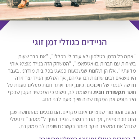
הניידים כגוזלי זמן זוגי
"אתה כל הזמן בטלפון ולא עוזר לי בכלל!", "את כבר שעות
בשיחות עם חברות בוואטסאפ!", "המשחק הזה בנייד מוציא אותי
מדעתי!". אלו הן תלונות שנשמעות כמעט בכל בית מודרני. בעבר
היו נושאים רבים שזוגות רבו עליהם, אך הטלפון הנייד יצר זירה
חדשה לגמרי של חיכוכים. כיום, יותר ויותר זוגות מעלים טענות על
חוסר
תקשורת זוגית
ותשומת לב, פשוט כי המכשיר הקטן שבכף
היד תופס את המקום שהיה שייך פעם לבני הזוג.
הכעס והמרמור שנוצרים אינם מקריים. הם נובעים מהתחושה שבן
הזוג נוכח פיזית, אך נעדר רגשית. הנייד הופך ל"מאהב" דיגיטלי
שגוזל את המשאב היקר ביותר בקשר: תשומת לב ממוקדת.
1. הניידים כגוזלי זמן זוגי: המפלט מהשגרה