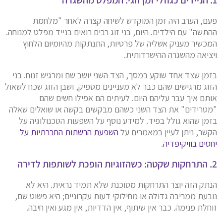
פעם, הערב היה זמן המוקדש לשיחה קצרה לאחר "מלחמת
ההתשה" עם הילדים. היום, בני זוג רבים רואים בנייד מפלט למנוחה.
המכשיר מעניק אשליה של פרטיות, התנתקות מהיומיום הלחוץ
ויציאה מהשגרה ההישרדותית.
בזמן שצד אחד שוקע במסך, הצד השני יושב שם ומרגיש זנוח. בני
הזוג מרגישים שהם כבר לא מעניינים מספיק, ושבן הזוג שכח לשאול
אותם איך עבר עליהם היום. לעיתים הם אפילו חשים שהם
"מטרידים" את הצד השני כשהם מבקשים בקשה או שואלים שאלה
בזמן שהוא גולל בפיד. למידע נוסף על השפעות הטכנולוגיה על
הקשר, ניתן לעיין במאמרים על
השפעת הרשתות החברתיות על
יחסים בוויקיפדיה
.
2. התרחקות שקטה: כשהזוגיות הופכת לשותפות לדירה
הנתק הזה יוצר התרחקות מסוכנת שלא תמיד נראית. היא לא
נובעת ממריבה גדולה או מחילוקי דעות עקרוניים; היא פשוט שם,
זוחלת פנימה. כבר אין שיתוף, אין הדדיות, אין מגע ואין חיבה.