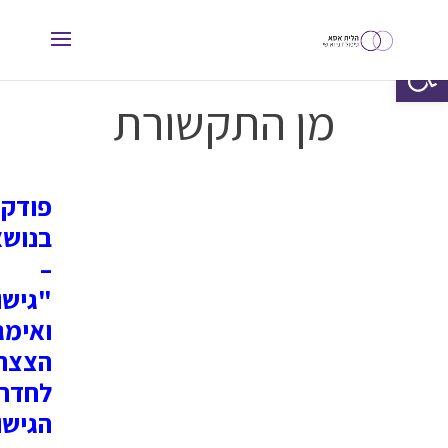
פתח סרגל נגישות
מן התקשורת
פודק
בנוש
–
"גישו
ואימג
הצצה
לחדר
הגישו