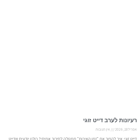
רעיונות לערב דייט זוגי
אפריל 18, 2026
אין תגובות
דייט זוגי: איך להפוך את "זמן האיכות" ממטלה לחיבור אמיתי? כולנו יודעים שדייט