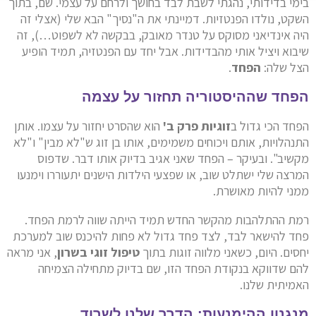
בימי בדידותי, נהגתי לשבת לבד בחושך ולרחם על עצמי. שם, בתוך
השקט, נולדו הפנטזיות. דמיינתי את ה"נסיך" הבא שלי (אצלי זה
היה אינדיאני מסוקס על טנדר מאובק, בבקשה לא לשפוט…), זה
שיבוא ויציל אותי מהבדידות. אבל יחד עם הפנטזיה, תמיד הופיע
הצל שלה:
הפחד
.
הפחד שההיסטוריה תחזור על עצמה
הפחד הכי גדול ב
זוגיות פרק ב'
הוא שהסרט יחזור על עצמו. אותן
התנהלויות, אותם ויכוחים משמימים, אותו בן זוג ש"לא מבין" ו"לא
מקשיב". ובעיקר – הפחד שאני אגיב בדיוק אותו דבר. שדפוס
המרצה שלי ישתלט שוב, או שפצעי הילדות הישנים יתעוררו וימנעו
ממני להיות מאושרת.
רמת ההתלהבות מהקשר החדש תמיד הייתה שווה לרמת הפחד.
פחד להישאר לבד, לצד פחד גדול לא פחות להיכנס שוב למערכת
יחסים. היום, כשאני מלווה זוגות בתוך
טיפול זוגי בשרון
, אני מראה
להם שדווקא בנקודת הפחד הזו, שם בדיוק מתחילה הצמיחה
האמיתית שלנו.
מנגנון ההימנעות: הדרך שלנו לשרוד