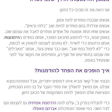
אני רואה את זה סביבי כל הזמן:
אנשים שנבגדו פוחדים לתת אמון.
אנשים שזלזלו בהם פוחדים להיות שוב "בלתי נראים".
אנשים שחיו תחת אמונות של אחרים פוחדים לאבד את עצמם שוב.
באופן טבעי, כדי להימנע מהכאב המוכר, אנחנו בוחרים ב
הימנעות
.
אנחנו נרתעים כדי לשרוד. לא נותנים לעצמנו להאמין או לבטוח,
כדי "לא ליפול בפח שוב". ואם כבר עשינו צעד, אנחנו "מאכילים"
את עצמנו בתסריטים של סוף רע, ומסיימים את הקשר עוד לפני
שהתחיל באמת.
איך הופכים את הפחד להזדמנות?
הבנתי שכל קשר מביא איתו דפוסים ייחודיים, אבל המפתח נמצא
אצלנו. אם נמשיך להשליך את פחדי העבר על בני הזוג הנוכחיים,
המציאות שלנו תמשיך להיות השתקפות של הכאב הישן.
כדי להצליח בפרק ב', עלינו לתת
הזדמנות אמיתית
גם לעצמנו וגם
לצד השני. כפי שאמר הפסיכולוג
אברהם מאסלו
: