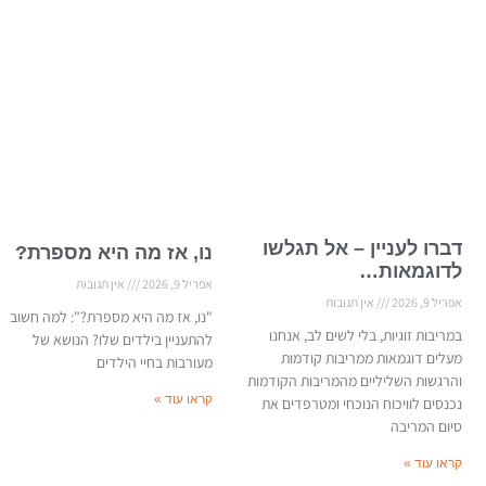
דברו לעניין – אל תגלשו
נו, אז מה היא מספרת?
לדוגמאות…
אפריל 9, 2026
אין תגובות
אפריל 9, 2026
אין תגובות
"נו, אז מה היא מספרת?": למה חשוב
במריבות זוגיות, בלי לשים לב, אנחנו
להתעניין בילדים שלו? הנושא של
מעלים דוגמאות ממריבות קודמות
מעורבות בחיי הילדים
והרגשות השליליים מהמריבות הקודמות
קראו עוד »
נכנסים לוויכוח הנוכחי ומטרפדים את
סיום המריבה
קראו עוד »