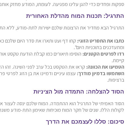
ספקות ופחדים כדי להגן עלינו מפגיעה. לעומתו, המודע מחזק אותנו 
התרגיל: תכנות המוח מהדלת האחורית
התרגיל הבא מחדיר את הרצונות שלכם ישירות לתת-מודע, ללא התנג
כתבו את התסריט הזוגי:
קחו דף ועט ותארו את סדר היום שלכם כאיל
ומתעדכנים בתוכניות היום".
רדו לפרטים הקטנים:
הוסיפו תיאורים כמו קבלת הודעת טקסט אוה
קיימת.
הטמיעו את הכוונה:
קראו את הטקסט בכל ערב לפני השינה. זהו הז
השתמשו בדמיון מודרך:
עצמו עיניים ודמיינו את בן הזוג לפרטי 
ברציפות.
הסוד להצלחה: התמדה מול הציניות
הסוד האמיתי של התרגיל הוא ההתמדה. המוח שלכם ינסה לעצור אתכ
לקולות הללו. שנים של חקר המוח מוכיחות שאימון התת-מודע משנה א
סיכום: סללו לעצמכם את הדרך