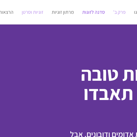
ו
פרק ב'
סדנה לזוגות
מרתון זוגיות
זוגיות וסרטן
הרצאות
ות טובה
 תאבדו
אדומים ודובונים. אבל