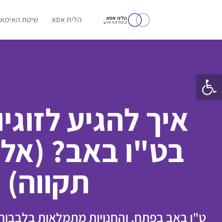
הלית אסא
שיטת האימאג
פתח סרגל נגישות
איך להגיע לזוגי
בט"ו באב? (אל
תקווה)
ט"ו באב בפתח, והחנויות מתמלאות בלבבות 