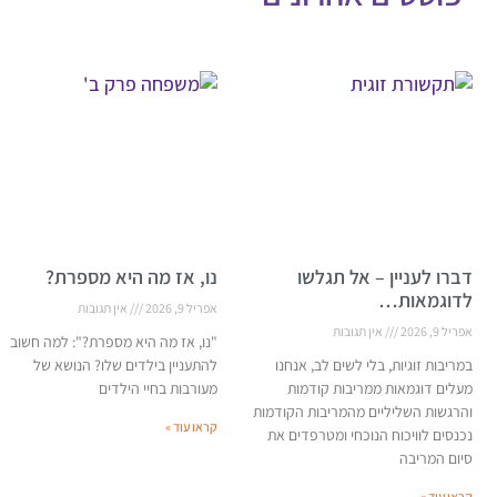
דברו לעניין – אל תגלשו
נו, אז מה היא מספרת?
לדוגמאות…
אפריל 9, 2026
אין תגובות
אפריל 9, 2026
אין תגובות
"נו, אז מה היא מספרת?": למה חשוב
במריבות זוגיות, בלי לשים לב, אנחנו
להתעניין בילדים שלו? הנושא של
מעלים דוגמאות ממריבות קודמות
מעורבות בחיי הילדים
והרגשות השליליים מהמריבות הקודמות
קראו עוד »
נכנסים לוויכוח הנוכחי ומטרפדים את
סיום המריבה
קראו עוד »