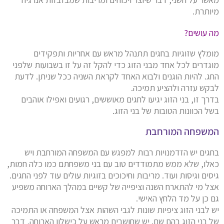
מיותרת.
מה עושים?
מומלץ שזוגיות בחגים תתנהל מראש עם אחריות ותפקידים
מוגדרים לכל אחד מבני הזוג כדי להקל זה על זו בשבועות שלפני
החג. להיות הוגנים ולבוא האחד לקראת השניה ככל שניתן. לדעת
לבקש עזרה ולהציע תמיכה.
בדרך זו, בני הזוג יגיעו לחגים מאוששים, רגועים ואפילו אוהבים
בשל הכוונות הטובות של בני הזוג.
המשפחה המורחבת
בחגים יש הזדמנויות רבות למפגש עם המשפחה המורחבת ויש
כאלו, שלא ממש מתמודדים טוב עם בני משפחתם כמו כלה חמות,
גיסים וגיסות ועוד. מריבות וחיכוכים בזוגיות עולים עוד לפני החגים.
אצל מי להתארח השנה וציפייה של קשיים במהלך הארוחה משפיע
גם כן על מד הלחץ האישי.
יש לבני הזוג ציפיות שונות לגבי השהות אצל המשפחה או התמיכה
של בני הזוג בהם שם. יש שחושבים מראש על כישלון הארוחה, דבר