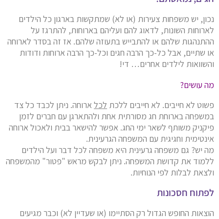
נכון, יש משפחות צעירות (או לא) שמתקשות בארגון כל הילדים
לארוחות השונות, לדאוג להם ועליהם בארוחות, להתרגז על
ההתנהגות שלהם או להתבייש בתעוזה שלהם. אז זה בסדר לארוחה
או שתיים, אבל כל-כך הרבה חגים וכל-כך הרבה ארוחות ודודות
והשוואות לילדים אחרים… די!
מה עושים?
פשוט לא חייבים. לא חייבים ללכת
לכל
ארוחה. ניתן לכבד כל צד
במשפחה בארוחת חג מסורתית אחת ולהתארגן עם חברים לזמן
פיקניק משותף לשאר ימי החג. אפשר להישאר בבית ולאכול ארוחה
אינטימית וחגיגית עם המשפחה הגרעינית.
מה יש? גם משפחה גרעינית היא משפחה לכל דבר ועל הילדים
ללמוד את קדושת המשפחה. ניתן לבקש מראש "פטור" מהמשפחה
ולצאת לבלות לפי הנוחיות.
לפתוח חסכונות
הוצאות החופש הגדול רק הסתיימו (או שעדיין לא) וכבר מגיעים