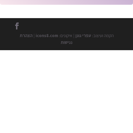
הקמה ועיצוב:
עפרי גונן
| איקונים:
icons8.com
|
הצהרת
נגישות