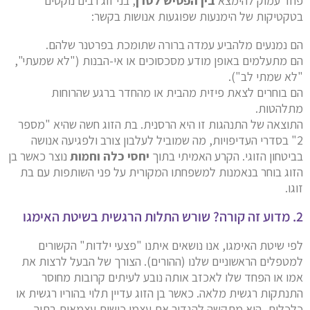
פחד עמוק להימצא
בין הפטיש לסדן
, בני זוג רבים נוקטים
בטקטיקות של הימנעות שפוגעות אנושות בקשר:
הם נמנעים מלהביע עמדה ברורה שתומכת בפרטנר שלהם.
הם מתעלמים באופן מודע מסכסוכים או אי-הבנות ("לא שמעתי",
"לא שמתי לב").
הם בוחרים לצאת פיזית מהבית או מהחדר ברגע שהרוחות
מתלהטות.
התוצאה של התנהגות זו היא הרסנית. בת הזוג חשה שהיא "מספר
2" בסדרי העדיפויות, מה שמוביל לעלבון צורב ולפגיעה אנושה
בביטחון הזוגי. הקרע האמיתי בתוך
יחסי כלה וחמות
נוצר כאשר בן
הזוג בוחר בנאמנות למשפחתו המקורית על פני השותפות עם בת
זוגו.
2. מדוע זה קורה? שורש התלות הרגשית בשיטת האימגו
לפי שיטת האימגו, אנו נושאים איתנו "פצעי ילדות" הקשורים
למטפלים הראשוניים שלנו (ההורים). הצורך של הבעל לרצות את
אמו או הפחד שלו לאכזב אותה נובע לעיתים קרובות מחוסר
התנתקות רגשית מלאה. כאשר בן הזוג עדיין תלוי בהוריו רגשית או
כלכלית, הוא מתקשה להגדיר את עצמו כישות עצמאית בתוך