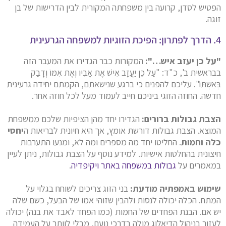
הפטיש לסדן, קרועה בין משפחתה המקורית לבין הדרישות של בן
זוגה.
4. הדרך לפתרון: הפיכת הזוגיות למשפחה הגרעינית
"על כן יעזב איש…":
המקורות כבר הגדירו את המעבר הזה
בבראשית ב', כ"ד: "עַל כֵּן יַעֲזָב אִישׁ אֶת אָבִיו וְאֶת אִמּוֹ וְדָבַק
בְּאִשְׁתּוֹ". עליכם להפנים כי ברגע שנישאתם, הקמתם יחידה גרעינית
חדשה. החוזה הזוגי ביניכם חייב לעמוד מעל לכל חוזה אחר.
הצבת גבולות ברורים:
הגדירו יחד מהן הציפיות שלכם ממשפחת
המוצא. הצבת גבולות דורשת אומץ, אך היא חיונית לבריאות ה
יחסי
כלה וחמות
. החליטו יחד מה מספרים ומה לא, ומנעו התערבות
חיצונית בהחלטות אישיות. למידע נוסף על הצבת גבולות, ניתן לעיין
במאמרים על
גבולות במשפחה באתר ויקיפדיה
.
שימוש באמפתיה מודעת:
בני הזוג צריכים לשוחח בגלוי על
המתח. הכלה יכולה לנסות ולהבין שזוהי אמו של הבעל, כשם שלה
יש אם. הבנת הפחדים של החמות (כמו הפחד לאבד את בנה) יכולה
לעזור בניהול הדיאלוג מולה בדרכי נועם, מבלי לוותר על העמידה