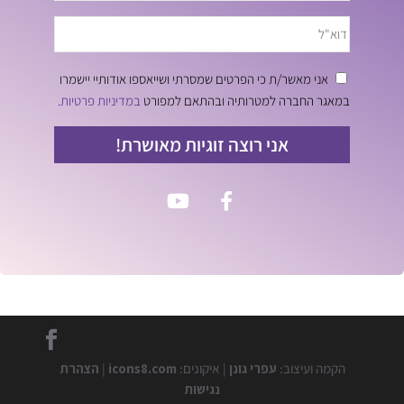
אני מאשר/ת כי הפרטים שמסרתי ושייאספו אודותיי יישמרו
במאגר החברה למטרותיה ובהתאם למפורט
במדיניות פרטיות.
אני רוצה זוגיות מאושרת!
הקמה ועיצוב:
עפרי גונן
| איקונים:
icons8.com
|
הצהרת
נגישות