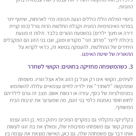
הזוגיות.
ביטויי התלות הללו כוללים הגעה תכופה מדי לארוחות, שיתוף יתר
בפרטי האינטימיות הזוגית וקבלת החלטות הרות גורל (כמו קניית
דירה או חינוך ילדים) בהשפעת ההורים בלבד. תלות זו פוגעת
ביכולת לייצר "מרחב זוגי" מקודש ומוגן, שבו בני הזוג הם המקבלים
היחידים של ההחלטות. להעמקה בנושא זה, כדאי לקרוא על
התאוריה של שיטת האימגו
.
3. כשהמשפחה מחזיקה בחוטים: הקושי לשחרר
לעיתים, הקושי אינו רק אצל בן הזוג אלא אצל הוריו. משפחה
שמתקשה "לשחרר" את ילדיה לחיים עצמאיים עלולה להשתמש
במניפולציות של כסף, עזרה או רגשות אשם. מצב זה גורם לילדיהם
לחוש חוסר נאמנות כלפי בני זוגם, מה שמערער את יציבות הבית
המשותף.
בקליניקה נתקלתי גם במקרים הפוכים: ניתוק כפוי. בן הזוג עצמו
מנתק קשר עם משפחתו מסיבותיו שלו, ומאלץ את בת זוגו לעשות
אותו דבר עם משפחתה שלה. גם כאן, האישה מוצאת את עצמה בין