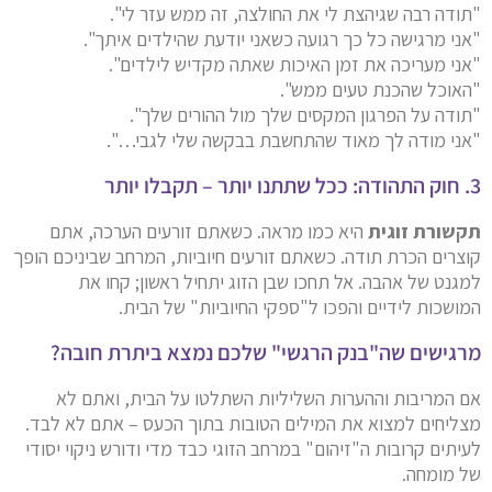
"תודה רבה שגיהצת לי את החולצה, זה ממש עזר לי".
"אני מרגישה כל כך רגועה כשאני יודעת שהילדים איתך".
"אני מעריכה את זמן האיכות שאתה מקדיש לילדים".
"האוכל שהכנת טעים ממש".
"תודה על הפרגון המקסים שלך מול ההורים שלך".
"אני מודה לך מאוד שהתחשבת בבקשה שלי לגבי…".
3. חוק התהודה: ככל שתתנו יותר – תקבלו יותר
תקשורת זוגית
היא כמו מראה. כשאתם זורעים הערכה, אתם
קוצרים הכרת תודה. כשאתם זורעים חיוביות, המרחב שביניכם הופך
למגנט של אהבה. אל תחכו שבן הזוג יתחיל ראשון; קחו את
המושכות לידיים והפכו ל"ספקי החיוביות" של הבית.
מרגישים שה"בנק הרגשי" שלכם נמצא ביתרת חובה?
אם המריבות וההערות השליליות השתלטו על הבית, ואתם לא
מצליחים למצוא את המילים הטובות בתוך הכעס – אתם לא לבד.
לעיתים קרובות ה"זיהום" במרחב הזוגי כבד מדי ודורש ניקוי יסודי
של מומחה.