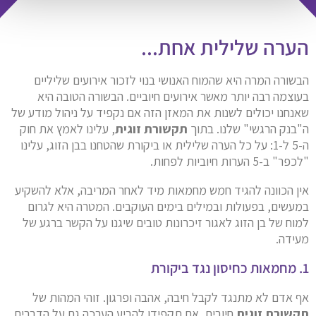
הערה שלילית אחת...
הבשורה המרה היא שהמוח האנושי בנוי לזכור אירועים שליליים
בעוצמה רבה יותר מאשר אירועים חיוביים. הבשורה הטובה היא
שאנחנו יכולים לשנות את המאזן הזה אם נקפיד על ניהול מודע של
ה"בנק הרגשי" שלנו. בתוך
תקשורת זוגית
, עלינו לאמץ את חוק
ה-5 ל-1: על כל הערה שלילית או ביקורת שהטחנו בבן הזוג, עלינו
"לכפר" ב-5 הערות חיוביות לפחות.
אין הכוונה להגיד חמש מחמאות מיד לאחר המריבה, אלא להשקיע
במעשים, בפעולות ובמילים בימים העוקבים. המטרה היא לגרום
למוח של בן הזוג לאגור זיכרונות טובים שיגנו על הקשר ברגע של
מעידה.
1. מחמאות כחיסון נגד ביקורת
אף אדם לא מתנגד לקבל חיבה, אהבה ופרגון. זוהי המהות של
תקשורת זוגית
חיובית. אם תקפידו להביע הערכה גם על הדברים