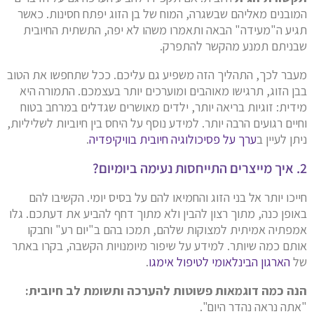
המובנים מאליהם שבשגרה, המוח של בן הזוג יפתח חסינות. כאשר
תגיע ה"מעידה" הבאה ותאמרו משהו לא יפה, התשתית החיובית
שבניתם תמנע מהקשר להתפרק.
מעבר לכך, התהליך הזה משפיע גם עליכם. ככל שתחפשו את הטוב
בבן הזוג, תרגישו מאוהבים ומוערכים יותר בעצמכם. התמורה היא
מידית: זוגיות בריאה יותר, ילדים מאושרים שגדלים במרחב בטוח
וחיים רגועים הרבה יותר. למידע נוסף על היחס בין חיוביות לשליליות,
ניתן לעיין ב
ערך על פסיכולוגיה חיובית בוויקיפדיה
.
2. איך מייצרים התייחסות נעימה ביומיום?
חייכו יותר אל בני הזוג והחמיאו להם על בסיס יומי. הקשיבו להם
באופן כנה, מתוך רצון להבין ולא מתוך דחף להביע את דעתכם. גלו
אמפתיה אמיתית למצוקות שלהם, תמכו בהם ב"יום רע" וחבקו
אותם כמה שיותר. למידע על שיפור מיומנויות הקשבה, בקרו באתר
של
הארגון הבינלאומי לטיפול אימגו
.
הנה כמה דוגמאות פשוטות להערכה ותשומת לב חיובית:
"אתה נראה נהדר היום".