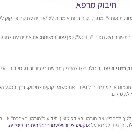
חיבוק מרפא
 אותי?". מנגד, נשים רבות אומרות לי: "אני יודעת שהוא זקוק ליו
 התשובה היא תמיד "בוודאי!". כאן טמון המפתח: אם את יודעת לחבק י
ק בזוגיות
טמון ביכולת שלו להעניק תחושת ביטחון ורוגע מיידית. ה
 חכמות או לפתרונות לוגיים – אנו פשוט זקוקים לחיבוק. דרך המגע המ
לא מילים.
יבוק ממושך, שנמשך למעלה מ-20 שניות, גורם לגוף להפריש את הורמון האוקסיטוצין, הידוע כ"הורמון
גיים, ניתן לקרוא על
אוקסיטוצין והשפעתו החברתית בוויקיפדיה
.