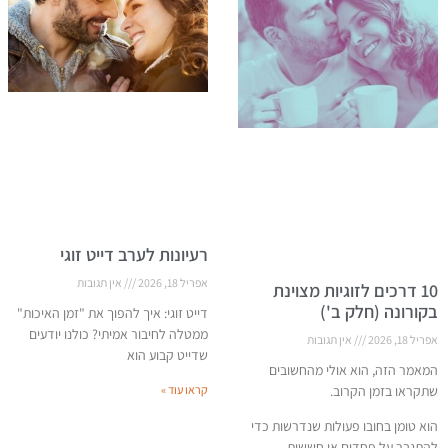
רעיונות לערב דייט זוגי
אפריל 18, 2026
אין תגובות
10 דרכים לזוגיות מצוינת
בקורונה (חלק ב')
דייט זוגי: איך להפוך את "זמן האיכות"
ממטלה לחיבור אמיתי? כולנו יודעים
אפריל 18, 2026
אין תגובות
שדייט קבוע הוא
המאמר הזה, הוא אולי מהחשובים
שתקראו בזמן הקרוב.
קראו עוד »
הוא טומן בחובו פעולות שנדרשות כדי
להתגבר על פחדים או חששות