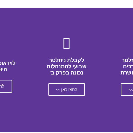
זלטר
לקבלת ניוזלטר
לוידאוט
כים
שבועי להתנהלות
היו
ושרת
נכונה בפרק ב'
לחצ
>>
לחצו כאן >>