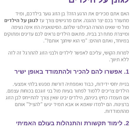
האם אתם מכירים את הרגע הזה? בן הזוג גוער בילדכם, ומיד
מתעורר בכם יצר ההגנה. אתם מרגישים צורך עז
לגונן על הילדים
מול מי שאינו ההורה הביולוגי שלהם. הסיטואציה הזו אינה נעימה
ומייצרת מתח רב בבית. פתאום הילדים נראים לכם עדינים ומתוקים
במיוחד, ואתם תוהים: "מי הוא שיחנך אותם?".
למרות הקושי, עליכם לאפשר לילדים ולבני הזוג להתרגל זה לזה
ללא תיווך.
1. אפשרו להם להכיר ולהתמודד באופן ישיר
בניית יחסי ידידות, כבוד ואמפתיה דורשת מפגש בלתי אמצעי.
הילדים צריכים ללמוד לפתור בעיות מול בני זוגכם בכוחות עצמם.
אם תעמדו כחיץ ביניהם, הילדים יבינו שאין צורך להתייחס לבן הזוג
ברצינות. הם ילמדו שאמא או אבא תמיד יגיעו "להציל" אותם
מהתמודדות.
2. לימוד תקשורת והתנהלות בעולם האמיתי