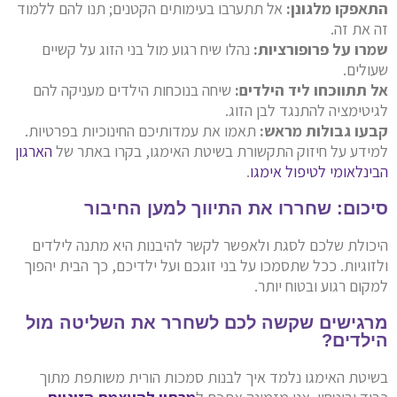
התאפקו מלגונן:
אל תתערבו בעימותים הקטנים; תנו להם ללמוד
זה את זה.
שמרו על פרופורציות:
נהלו שיח רגוע מול בני הזוג על קשיים
שעולים.
אל תתווכחו ליד הילדים:
שיחה בנוכחות הילדים מעניקה להם
לגיטימציה להתנגד לבן הזוג.
קבעו גבולות מראש:
תאמו את עמדותיכם החינוכיות בפרטיות.
למידע על חיזוק התקשורת בשיטת האימגו, בקרו באתר של
הארגון
הבינלאומי לטיפול אימגו
.
סיכום: שחררו את התיווך למען החיבור
היכולת שלכם לסגת ולאפשר לקשר להיבנות היא מתנה לילדים
ולזוגיות. ככל שתסמכו על בני זוגכם ועל ילדיכם, כך הבית יהפוך
למקום רגוע ובטוח יותר.
מרגישים שקשה לכם לשחרר את השליטה מול
הילדים?
בשיטת האימגו נלמד איך לבנות סמכות הורית משותפת מתוך