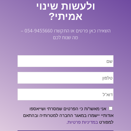
ולעשות שינוי
אמיתי?
השאירו כאן פרטים או התקשרו 054-9455660 –
מה שנוח לכם
אני מאשר/ת כי הפרטים שמסרתי ושייאספו
אודותיי יישמרו במאגר החברה למטרותיה ובהתאם
למפורט
במדיניות פרטיות.