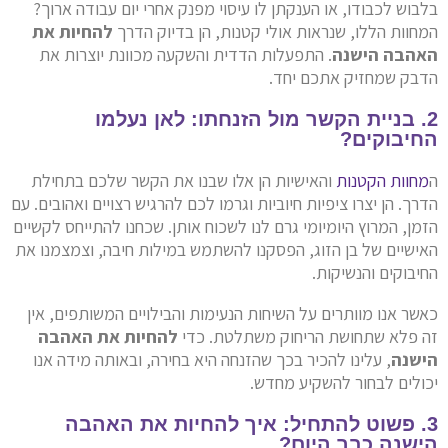
בלבוש לכבודו, או הענקתן לו עיסוי מפנק אחרי יום עבודה ארוך?
המחוות הללו, שנראות אולי קטנות, הן בדיוק הדרך
להחיות את
האהבה הישנה
. התפעלות הדדית והשקעה מכוונת יוצרות את
הדבק שמחזיק אתכם יחד.
2. בניית הקשר מול הזנחתו: לאן נעלמו
החיבוקים?
ה
מחוות הקטנות
והאישיות הן אלו שבנו את הקשר שלכם בתחילת
הדרך. הן יצרו ציפיות חיוביות וגרמו לכם להרגיש רצויים ואהובים. עם
הזמן, המרוץ היומיומי גרם לנו לשכוח אותן. שכחנו להתייחס לקשיים
האישיים של בן הזוג, הפסקנו להשתמש במילות חיבה, וצמצמנו את
החיבוקים והנשיקות.
כאשר אנו מוותרים על השיחות הנעימות והבילויים המשותפים, אין
זה פלא שתחושת הריחוק משתלטת. כדי
להחיות את האהבה
הישנה
, עלינו להכיר בכך שהזנחה היא בחירה, ובאותה מידה אנו
יכולים לבחור להשקיע מחדש.
3. פשוט להתחיל: איך להחיות את האהבה
הישנה כבר היום?