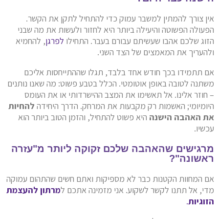
אין צורך להמתין למשבר עמוק כדי להתחיל לתקן את הקשר.
הפעולה הפשוטה והיעילה ביותר היא לחזור ולעשות את מה שבני
הזוג שלכם אהבו שעשיתם עבורם בעבר. התחילו
לפרגן
, להחמיא
ולהעריך את המאמצים של הצד השני.
אם תתמידו בכך חודש אחד בלבד, תגלו שההתייחסות אליכם
משתנה לטובה באופן אוטומטי. הכלל בטבע פשוט: מה שאנו נותנים
– חוזר אלינו. אל תאשימו את המצב ההישרדותי או את העומס
היומיומי; האשמות רק מקבעות את המרחק. הדרך היחידה
להחיות
את האהבה הישנה
היא פשוט להתחיל, והזמן הטוב ביותר הוא
עכשיו.
מרגישים שהאהבה שלכם זקוקה ליותר מ"עזרה
ראשונה"?
אם המחוות הקטנות כבר לא מספיקות ואתם חשים שהתהום עמוקה
מדי, אל תתנו לקשר לשקוע. אני מזמינה אתכם ל
מרתון להעצמת
הזוגיות
.