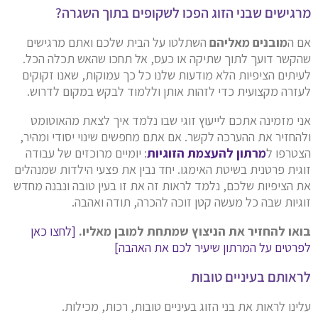
מרגישים שבני הזוג הפכו לשקופים בתוך השגרה?
אם ה
מובנים מאליהם
השתלטו על הבית שלכם ואתם מרגישים
שהקשר דועך לתוך שתיקה או כעס, אל תחכו שהאש תכלה הכל.
לעיתים הציפיות הלא מודעות שלנו כל כך עמוקות, שאנו זקוקים
לעזרה מקצועית כדי לזהות אותן וללמוד לבקש במקום לדרוש.
אני מזמינה אתכם לייעוץ זוגי שבו נלמד איך לצאת מהאוטומט
ולהחזיר את ההערכה לקשר. אם אתם מחפשים שינוי יסודי ומהיר,
הצטרפו ל
מרתון להעצמת הזוגיות
: יומיים מרוכזים של עבודה
זוגית פרטנית בשיטת האימגו. יחד נבין את פצעי הילדות שמנהלים
את הציפיות שלכם, נלמד לראות זה את זו בעין טובה ונבנה מחדש
זוגיות שבה כל מעשה קטן זוכה להכרה, תודה ואהבה.
בואו להחזיר את הניצוץ שמתחת למובן מאליו.
[לחצו כאן
לפרטים על המרתון שיעיר לכם את האהבה]
לראותם בעיניים טובות
עלינו לראות את בני הזוג בעיניים טובות, רכות, מכילות.