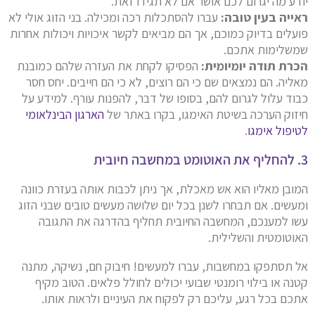
יודע מה יגרום לכם אושר אם לא תגידו זאת.
ראייה בעין טובה:
עברו להסתכלות רכה ומכילה. בני הזוג אולי לא
פועלים בדיוק כמוכם, אך הם מביאים לקשר איכויות ויכולות אחרות
שמשלימות אתכם.
הכרת תודה יומיומית:
הפסיקו לקחת את העזרה שלהם כמובנת
מאליה. הם נמצאים שם כי הם רוצים, לא כי הם חייבים. יחס חסר
כבוד עלול לגרום להם, בסופו של דבר, להפנות עורף. למידע על
חיזוק הערכה בשיטת האימגו, בקרו באתר של
הארגון הבינלאומי
לטיפול אימגו
.
3. להחליף את האוטומט במחשבה חיובית
המובן מאליו הוא אש מאכלת, אך ניתן לכבות אותה בעזרת כוונה
ומעשים. אם תבחרו לשנן בכל יום שלושה מעשים טובים שבני הזוג
עשו למענכם, המחשבה החיובית תחליף בהדרגה את התגובה
האוטומטית והשלילית.
אל תסתפקו במחשבות, עברו למעשים! חיבוק חם, נשיקה, מתנה
קטנה או בילוי רומנטי שבועי יכולים לחולל פלאים. הטוב מקיף
אתכם בכל רגע, עליכם רק לפקוח את העיניים ולראות אותו.