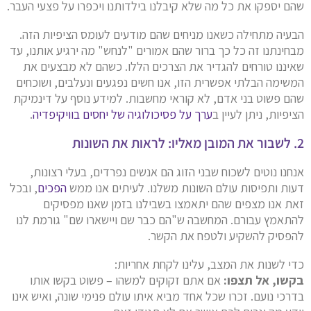
שהם יספקו את כל מה שלא קיבלנו בילדותנו ויכפרו על פצעי העבר.
הבעיה מתחילה כשאנו מניחים שהם מודעים לעומס הציפיות הזה.
מבחינתנו זה כל כך ברור שהם אמורים "לנחש" מה ירגיע אותנו, עד
שאיננו טורחים להגדיר את הצרכים הללו. כשהם לא מבצעים את
המשימה הבלתי אפשרית הזו, אנו חשים נפגעים ונעלבים, ושוכחים
שהם פשוט בני אדם, לא קוראי מחשבות. למידע נוסף על דינמיקת
הציפיות, ניתן לעיין ב
ערך על פסיכולוגיה של יחסים בוויקיפדיה
.
2. לשבור את המובן מאליו: לראות את השונות
אנחנו נוטים לשכוח שבני הזוג הם אנשים נפרדים, בעלי רצונות,
דעות ותפיסות עולם השונות משלנו. לעיתים אנו ממש
הפכים
, ובכל
זאת אנו מצפים שהם יתאמצו בשבילנו בזמן שאנו מפסיקים
להתאמץ עבורם. המחשבה ש"הם כבר שם ויישארו שם" גורמת לנו
להפסיק להשקיע ולטפח את הקשר.
כדי לשנות את המצב, עלינו לקחת אחריות:
בקשו, אל תצפו:
אם אתם זקוקים למשהו – פשוט בקשו אותו
בדרכי נועם. זכרו שכל אחד מביא איתו עולם פנימי שונה, ואיש אינו