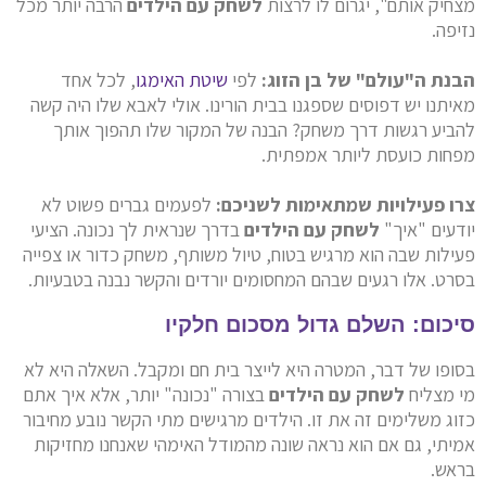
מצחיק אותם", יגרום לו לרצות
לשחק עם הילדים
הרבה יותר מכל
נזיפה.
הבנת ה"עולם" של בן הזוג:
לפי
שיטת האימגו
, לכל אחד
מאיתנו יש דפוסים שספגנו בבית הורינו. אולי לאבא שלו היה קשה
להביע רגשות דרך משחק? הבנה של המקור שלו תהפוך אותך
מפחות כועסת ליותר אמפתית.
צרו פעילויות שמתאימות לשניכם:
לפעמים גברים פשוט לא
יודעים "איך"
לשחק עם הילדים
בדרך שנראית לך נכונה. הציעי
פעילות שבה הוא מרגיש בטוח, טיול משותף, משחק כדור או צפייה
בסרט. אלו רגעים שבהם המחסומים יורדים והקשר נבנה בטבעיות.
סיכום: השלם גדול מסכום חלקיו
בסופו של דבר, המטרה היא לייצר בית חם ומקבל. השאלה היא לא
מי מצליח
לשחק עם הילדים
בצורה "נכונה" יותר, אלא איך אתם
כזוג משלימים זה את זו. הילדים מרגישים מתי הקשר נובע מחיבור
אמיתי, גם אם הוא נראה שונה מהמודל האימהי שאנחנו מחזיקות
בראש.