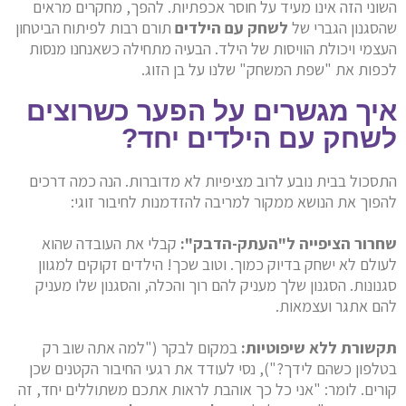
השוני הזה אינו מעיד על חוסר אכפתיות. להפך, מחקרים מראים
שהסגנון הגברי של
לשחק עם הילדים
תורם רבות לפיתוח הביטחון
העצמי ויכולת הוויסות של הילד. הבעיה מתחילה כשאנחנו מנסות
לכפות את "שפת המשחק" שלנו על בן הזוג.
איך מגשרים על הפער כשרוצים
לשחק עם הילדים יחד?
התסכול בבית נובע לרוב מציפיות לא מדוברות. הנה כמה דרכים
להפוך את הנושא ממקור למריבה להזדמנות לחיבור זוגי:
שחרור הציפייה ל"העתק-הדבק":
קבלי את העובדה שהוא
לעולם לא ישחק בדיוק כמוך. וטוב שכך! הילדים זקוקים למגוון
סגנונות. הסגנון שלך מעניק להם רוך והכלה, והסגנון שלו מעניק
להם אתגר ועצמאות.
תקשורת ללא שיפוטיות:
במקום לבקר ("למה אתה שוב רק
בטלפון כשהם לידך?"), נסי לעודד את רגעי החיבור הקטנים שכן
קורים. לומר: "אני כל כך אוהבת לראות אתכם משתוללים יחד, זה