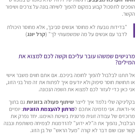
הופכים לתסכול קבוע במקום להפוך לשיחה בונה על צרכים ושיפור
הקשר.
"בדידות נובעת לא מחוסר אנשים סביבך, אלא מחוסר היכולת
לדבר עם אנשים על מה שמשמעותי לך" (
קרל יונג
)
מרגישים שמשהו עובר עליכם וקשה לכם למצוא את
המילים?
אל תתנו לבלבול להפוך לחומה ביניכם. אם אתם חווים משבר אישי
או תחושת חוסר סיפוק ולא יודעים איך לפתוח את זה מול בני הזוג,
אני כאן כדי לעזור לכם למצוא את השפה הנכונה.
בקליניקה שלי נלמד איך לייצר
שיתוף פעולה בזוגיות
גם בתוך
אי-ודאות. אני מזמינה אתכם ל
מרתון להעצמת הזוגיות
: יומיים
מרוכזים של עבודה זוגית פרטנית בשיטת האימגו. יחד נפרק את
הבלבול, נהפוך את ה"לא ידוע" להזדמנות לצמיחה משותפת ונבנה
קשר שבו שום דבר לא קורה "מעל הראש" של בן הזוג.