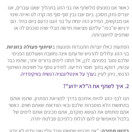
כאשר אנו נמנעים מלשתף את בני הזוג בתהליך שאנו עוברים, אנו
יוצרים נתק מסוכן. ביום שבו נבין סוף סוף מה קרה לנו ואיזה שינוי
אנו מבקשים, המידע הזה ינחת על בני זוגנו כרעם ביום בהיר. הם
ירגישו ש"כפו" עליהם מציאות חדשה מבלי שהיו מוכנים לה או
שותפים להיווצרותה.
הפתעות כאלו יוצרות התנגדות ופוגעות ב
שיתוף פעולה בזוגיות
.
בני הזוג עלולים להרגיש שדעתם אינה נחשבת ושעולמם הפנימי
שלכם נסגר בפניהם. לכן, אל תחכו לימים ברורים יותר, שתפו כבר
עכשיו, דווקא בתוך חוסר הידיעה. למידע נוסף על חשיבות השיתוף
הרגשי, ניתן לעיין ב
ערך על אינטליגנציה רגשית בוויקיפדיה
.
2. איך לשתף את ה"לא ידוע"?
תנו לבני הזוג להיות איתכם בדרך למציאת הפתרון. שתפו אותם
בתחושות הלא מוסברות שלכם ובאי-הוודאות שאתם חווים. כאשר
אתם פותחים את הנושא מוקדם, אתם מכינים אותם לימים של
בלבול ומאפשרים להם לגלות כלפיכם סבלנות יתרה.
בקשו תמיכה:
"אני מרגיש שמשהו עובר עליי ואני עדיין לא יודע