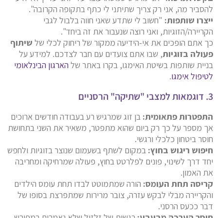
להסביר מה, אני רק צריך שתיתני לי כתף בתקופה הקרובה".
ייצרו שותפות:
"חשוב לי שתדע שאני חווה בלבול לגבי
הקריירה/הזוגיות, ואני רוצה שנעבור את זה ביחד".
כך אתם הופכים את אי-הידיעה ממקור של ריחוק לכלי של
שיתוף
פעולה בזוגיות
, שבו אתם צועדים עם חבר לצדכם. למידע על
בניית שותפות בשיטת האימגו, בקרו באתר של
הארגון הבינלאומי
לטיפול אימגו
.
3. דוגמאות למצבי "שתיקה" הרסניים
התפטרות פתאומית:
בן זוג שמרגיש רע בעבודה חודשים ארוכים
אך מספר על כך רק ביום שהוא מתפטר, משאיר את השני בתחושת
חוסר ביטחון כלכלי ורגשי.
חיפוש ריגוש בחוץ:
במקום לשתף בשעמום שנוצר בזוגיות ולחפש
יחד דרך לשינוי, פונים לפלרטט בחוץ, פעולה שמרחיקה ומחריבה
את האמון.
קריסה תחת העומס:
הורה שמתמוטט לבדו תחת עומס הילדים
והקריירה מבלי לבקש עזרה, צובר מרירות שמתפרצת בסופו של
דבר ככעס הרסני.
חוסר הערכה מבעבע:
רגשות של זלזול שלא נאמרים במפורש