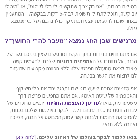
במילים ברורות: "אני רק צריך שתקשיבי לי בלי לשפוט", או "היה לי
יום קשה, תוכל לתת לי תשומת לב ל-5 דקות בבקשה?". המתעניין
באחר שוכח לרגע את עצמו ומתמקד כולו בהבנה של מי שנמצא
מולו.
מרגישים שבן הזוג נמצא "מעבר להרי החושך"?
אם אתם חווים בדידות בתוך הקשר ומרגישים שאין ביניכם גשר של
הבנה, אל תוותרו על ה
אמפתיה בזוגיות
שלכם. לפעמים קשה
מאוד לצאת מהעולם הפרטי שלנו ללא הכוונה מקצועית שתעזור
לנו לחצות את הגשר בבטחה.
אני מזמינה אתכם לייעוץ זוגי שבו נתרגל יחד את כלי השיקוף
והאמפתיה של שיטת האימגו. אם אתם מחפשים פריצת דרך
משמעותית, בואו ל
מרתון להעצמת הזוגיות
: יומיים מרוכזים של
עבודה זוגית פרטנית שבהם נלמד לבקר בעולמות שלכם בכנות,
להמיס את החומות ולבנות קשר עמוק המבוסס על הבנה, תמיכה
ואהבה ללא תנאי.
בואו ללמוד לבקר בעולמו של האהוב עליכם.
[לחצו כאן