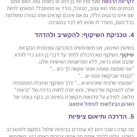
לקריאת הרגשות
שעל פניו של בן הזוג או בשפת גופו. האם אתם
מבחינים מתי הוא עצוב, מבוהל, בודד או מתוסכל? המאמץ להיות
שם איתו ברגעים הללו, גם אם אינכם קוראים אותו בצורה מושלמת
בכל פעם, משדר לו שהוא לא לבד במערכה.
4. טכניקת השיקוף: להקשיב ולהדהד
בשיטת האימגו, אנו משתמשים בטכניקה עוצמתית הנקראת
שיקוף
. השיקוף הוא היכולת לחזור על דברי בן הזוג כדי לוודא
שהבנו אותו כראוי, ללא הפרשנויות האישיות שלנו.
"אני שומעת שאתה אומר שקשה לך כש…"
"הבנתי שביקשת ממני ש…"
"שמעתי שרצית שארגיש ש…" דרך השיקוף מתגלה האמפתיה
שלנו למצוקות של האחר, והוא זוכה לחוויה נדירה של "נראות"
מלאה. למידע על סדנאות תקשורת בשיטה זו, בקרו באתר של
הארגון הבינלאומי לטיפול אימאגו
.
5. הדרכה ותיאום ציפיות
מה קורה כשבני הזוג לא עומדים בציפיות שלנו? במקום להתאכזב
בשקט, עלינו ללמד אותם מה אנחנו צריכים באותו רגע. השתמשו