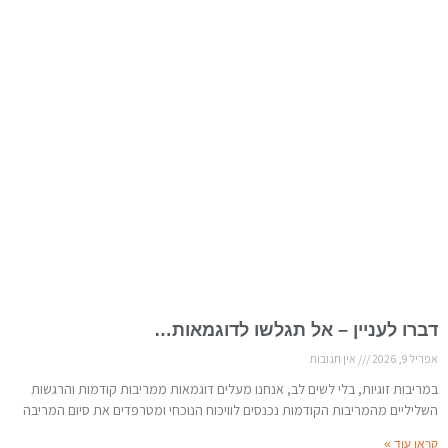
דברו לעניין – אל תגלשו לדוגמאות…
אפריל 9, 2026
אין תגובות
במריבות זוגיות, בלי לשים לב, אנחנו מעלים דוגמאות ממריבות קודמות והרגשות
השליליים מהמריבות הקודמות נכנסים לוויכוח הנוכחי ומטרפדים את סיום המריבה
קראו עוד »