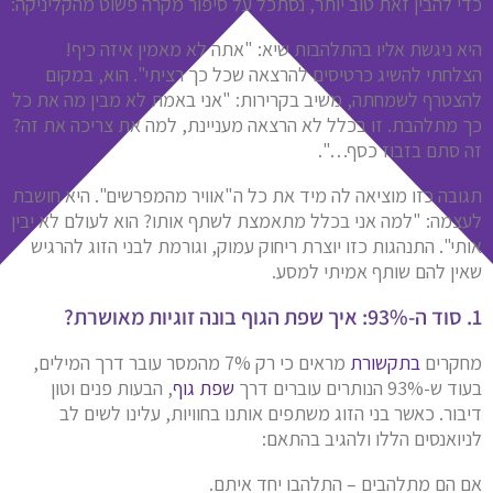
כדי להבין זאת טוב יותר, נסתכל על סיפור מקרה פשוט מהקליניקה:
היא ניגשת אליו בהתלהבות שיא: "אתה לא מאמין איזה כיף!
הצלחתי להשיג כרטיסים להרצאה שכל כך רציתי". הוא, במקום
להצטרף לשמחתה, משיב בקרירות: "אני באמת לא מבין מה את כל
כך מתלהבת. זו בכלל לא הרצאה מעניינת, למה את צריכה את זה?
זה סתם בזבוז כסף…".
תגובה כזו מוציאה לה מיד את כל ה"אוויר מהמפרשים". היא חושבת
לעצמה: "למה אני בכלל מתאמצת לשתף אותו? הוא לעולם לא יבין
אותי". התנהגות כזו יוצרת ריחוק עמוק, וגורמת לבני הזוג להרגיש
שאין להם שותף אמיתי למסע.
1. סוד ה-93%: איך שפת הגוף בונה זוגיות מאושרת?
מחקרים
בתקשורת
מראים כי רק 7% מהמסר עובר דרך המילים,
בעוד ש-93% הנותרים עוברים דרך
שפת גוף
, הבעות פנים וטון
דיבור. כאשר בני הזוג משתפים אותנו בחוויות, עלינו לשים לב
לניואנסים הללו ולהגיב בהתאם:
אם הם מתלהבים – התלהבו יחד איתם.