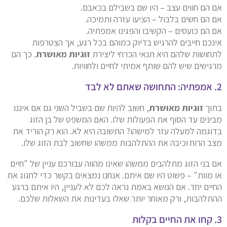
אם הם חווים עצב – היו שם בשבילם בכאבם.
אם הם חשים בלבול – הציעו עזרה ותמיכה.
אם הם כועסים – הקשיבו והפגינו אמפתיה.
אינכם חייבים להרגיש בדיוק כמוהם בכל רגע, אך הצטרפות
לתחושות שלהם היא תנאי הכרחי ליצירת
זוגיות מאושרת
. כך הם
מרגישים שיש להם שותף אמיתי לחיים ולחוויות.
2. אמפתיה: התחושה שאתם לא לבד
בתוך
זוגיות מאושרת
, חשוב להיות שם בשביל השני גם אם איננו
מבינים עד הסוף את הפעולות שלו. האם המשפט של בן הזוג
בדוגמה למעלה עזר למישהו? התשובה היא לא. הוא רק הוריד את
מצב הרוח וכיבה את ההתלהבות ממשהו שחשוב לבת הזוג שלו.
אם בני הזוג מתלהבים ממשהו שאינו מהווה עבורכם עניין של "חיים
או מוות" – פשוט היו שם איתם. אנחנו נמצאים בקשר כדי לחגוג את
החיים יחד. אם הנושא באמת נראה לכם לא לעניין, היו איתם ברגע
ההתלהבות, ורק מאוחר יותר שאלו בעדינות את השאלות שלכם.
3. קחו את החיים בקלות