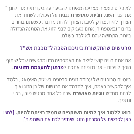
לא כל סיטואציה מצריכה מאיתנו להביע דעה ביקורתית או "לחנך"
את הצד השני.
זוגיות מאושרת
נבנית על היכולת לשחרר את
הצורך להיות צודק לטובת הצורך להיות מחובר. כשאתם בוחרים
בחיבור ובאמפתיה, אתם מעניקים לבני הזוג את המתנה הגדולה
ביותר: התחושה שהם לא לבד בעולם.
מרגישים שהתקשורת ביניכם הפכה ל"מכבת אש"?
אם אתם חווים קושי לייצר את האמפתיה הזו ומרגישים שכל שיתוף
הופך לוויכוח – אני מזמינה אתכם ל
מרתון להעצמת הזוגיות
.
ביומיים מרוכזים של עבודה זוגית פרטנית בשיטת האימאגו, נלמד
איך להקשיב באמת, איך להדהד את הרגשות של בן הזוג ואיך
לבנות מחדש
זוגיות מאושרת
שבה כל אחד מרגיש מובן, רצוי
ונתמך.
בואו ללמוד איך להיות השותפים שתמיד רציתם להיות.
[לחצו
כאן לפרטים על המרתון הזוגי שיחזיר לכם את השותפות]