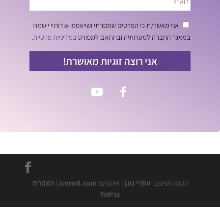
אני מאשר/ת כי הפרטים שמסרתי ושייאספו אודותיי יישמרו
במאגר החברה למטרותיה ובהתאם למפורט
במדיניות פרטיות.
אני רוצה זוגיות מאושרת!
הקמה ועיצוב:
עפרי גונן
| איקונים:
icons8.com
|
הצהרת
נגישות