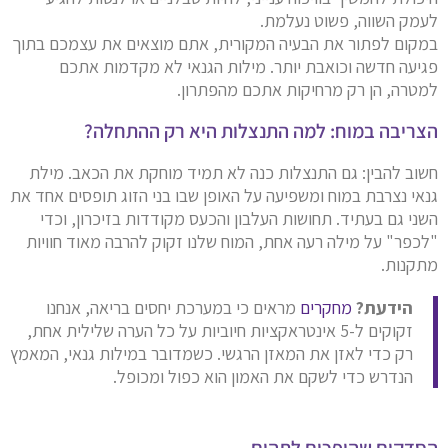
לעמק השווה, פשוט נעלמת.
במקום לפתור את הבעיה המקורית, אתם מוצאים את עצמכם בתוך
פגיעה חדשה וכואבת יותר. מילות הגנאי לא מקדמות אתכם
למטרה, הן רק מרחיקות אתכם מהפתרון.
הצריבה במוח: למה התנצלות היא רק ההתחלה?
חשוב להבין: גם התנצלות כנה לא תמיד מוחקת את הכאב. מילת
גנאי נצרבת במוח ומשפיעה על האופן שבו בני הזוג תופסים אחד את
השני גם בעתיד. תחושות העלבון והכעס מקודדות בזיכרון, וכדי
"לכפר" על מילה רעה אחת, המוח שלנו זקוק להרבה מאוד חוויות
מתקנות.
הידעת?
מחקרים
מראים כי במערכת יחסים בריאה, אנחנו
זקוקים ל-5 אינטראקציות חיוביות על כל הערה שלילית אחת,
רק כדי לאזן את המאזן הרגשי. כשמדובר במילות גנאי, המאמץ
הנדרש כדי לשקם את האמון הוא כפול ומכופל.
הסדקים שהופכים לתהום