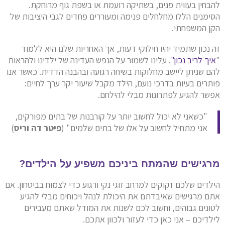
להבחין בעווית פנים, בשתיקה רועמת או בשפת גוף מרוחקת.
הסימנים הללו מחלחלים פנימה ומעוררים פחדים לגבי היציבות של
הקן המשפחתי.
זה נכון שתמיד יהיו חילוקי דעות, אך האחריות שלנו היא ללמוד
"
איך לריב נכון"
. עלינו לשמור על הנפש העדינה של ילדינו ולהראות
להם שניתן ליישב מחלוקות בשיחה רגועה ובהבנה הדדית. כאשר אנו
פותרים בעיות בדרכי נועם, הילד מקבל שיעור יקר ערך לחיים:
אפשר להגיע לפתרונות מבלי להילחם.
"כשאני לא יכול לחשוב יותר על קורבנות של בתים מפורקים,
אני מתחיל לחשוב על אלו של בתים שלמים" (
פיטר דה וריס
)
מרגישים שהמתח ביניכם משפיע על הילדים?
הילדים שלכם זקוקים למרחב זוגי נקי ורגוע כדי לצמוח בביטחון. אם
אתם מרגישים שאיבדתם את היכולת לנהל ויכוחים מבלי להגיע
לטונים גבוהים, וחשוב לכם לשנות את המודל שאתם מעבירים
לילדיכם – אני כאן כדי לעזור ולכוון אתכם.