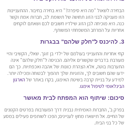
הבחירה לשאול "מה היא סיפרה?" היא בחירה בחיבור. ההתעניינות
הזו מעניקה לבני הזוג תחושה של תשומת לב, חברות אמת וקשר
כנה. היא מוכיחה לבן הזוג שילדיו חשובים לכם ושאתם לוקחים
אחריות על המרחב המשפחתי המשותף.
3. להיכנס ל"חלק שלהם" בבגרות
קחי אחריות והתענייני בעולמם של ילדי בן זוגך. שאלי, הקשיבי והיי
מעורבת בדברים שקשורים אליהם. הכניסה ל"חלק שלהם" אינה
התערבות בוטה, אלא הצהרת כוונות של אהבה ואכפתיות. כך הם
ידעו שהם חשובים לך, והזוגיות שלך תהפוך לבטוחה ומכילה יותר.
למידע על בניית קרבה בשיטת האימגו, בקרו באתר של
הארגון
הבינלאומי לטיפול אימגו
.
סיכום: שיתוף הוא המפתח לבית מאושר
בפרק ב', החברות האמיתית נבנית דרך המעורבות בפרטים הקטנים
של החיים. אל תישארו מחוץ לעניינים; הפכו לשותפים פעילים במסע
של כל בני הבית.