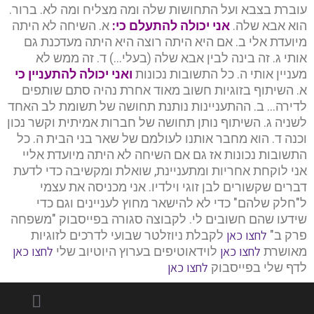
עוברת בצבא ועל התחושות שלה ומה מצליח ומה לא. ברור.
הוא אבא שלה.
אני יכולה להתעלם כי
:
א. השיחה לא היתה
מיועדת אלי ב. אם היא היתה רוצה היא היתה מעדכנת גם
אותי ג. זה בינה לבין אבא שלה (בעלי…) ד. זה ממש לא
מעניין אותי ה. כל התשובות נכונות
ואני יכולה להתעניין כי
א. השיתוף בזוגיות חשוב מאוד אחרת נהיה סתם שותפים
לדירה… ב. ההתעניינות נותנת תחושה של תשומת לב האחד
לשניה ג. השיתוף נותן תחושה של חברות אמיתית וקשר נכון
וכנה ד. הוא מחבר אותנו לעולמם של שאר בני הבית ה. כל
התשובות נכונות אז גם אם השיחה לא היתה מיועדת אליי
אני לוקחת אחריות ומתעניינת, שואלת ומקשיבה כדי לדעת
דברים שקשורים לבן זוגי וילדיו. אני מכניסה את עצמי
ל"חלק שלהם" כדי לא להישאר מחוץ לעניינים וגם כדי
שידעו שהם חשובים לי. לקבוצה סגורה בפייסבוק "משפחה
לחצו כאן
פרק ב"
לקבלת ניוזלטר שבועי לדרכים לזוגיות
לחצו כאן
לחצו כאן
מאושרת
לוידאוטיפים בערוץ היוטיוב שלי
לחצו כאן
לדף שלי בפייסבוק