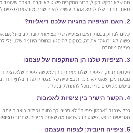
מה שלא נבקש בקול, ברוב המקרים פשוט לא יקרה. האדם שעומד מולנ
מאוד, הדרך שלו לבטא אהבה עשויה להיות שונה מזו שאנו מצפים לה.
2. האם הציפיות בזוגיות שלכם ריאליות?
עלינו לבדוק בכנות: האם הציפייה שלי מציאותית וברת ביצוע? אם אנ
פשוט לא "רואה" את זה. במקום להיפגע מחוסר היוזמה שלו, עלי להס
פגיעה מיותרת.
3. הציפיות שלנו הן השתקפות של עצמנו
פעמים רבות, הציפיות שלנו מאחרים הן למעשה ציפיות שלא הצלחנו ל
נובעת מכך שאני לא עומדת בציפייה של עצמי לתפקד בלחץ הזה. במ
בימים מסוימים כדי שנוכל להתחלק בנטל".
4. הקשר הישיר בין ציפיות לאכזבות
ככל שנבנה "ארמון ציפיות" לא סביר, כך נחווה נפילות כואבות יות
תסריטים בראש, פשוט תבקשו את מה שאתם צריכים. שחרור מ
ציפיו
5. ציפייה חיובית: לצפות מעצמנו