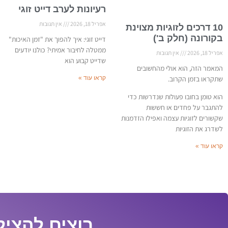
רעיונות לערב דייט זוגי
אפריל 18, 2026
אין תגובות
10 דרכים לזוגיות מצוינת
בקורונה (חלק ב')
דייט זוגי: איך להפוך את "זמן האיכות"
ממטלה לחיבור אמיתי? כולנו יודעים
אפריל 18, 2026
אין תגובות
שדייט קבוע הוא
המאמר הזה, הוא אולי מהחשובים
שתקראו בזמן הקרוב.
קראו עוד »
הוא טומן בחובו פעולות שנדרשות כדי
להתגבר על פחדים או חששות
שקשורים לזוגיות עצמה ואפילו הזדמנות
לשדרג את הזוגיות
קראו עוד »
רוצים להציל