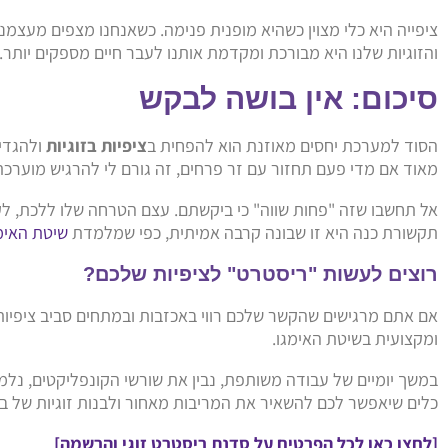
ציפייה היא כלי מצוין כשהיא מופנית פנימה. כשאנחנו מצפים מעצ
והזוגיות שלנו היא מבורכת ומקדמת אותנו לעבר חיים מספקים יותר
סיכום: אין בושה לבקש
הסוד למערכת יחסים מאוזנת הוא להפחית ב
ציפיות בזוגיות
ולהגדיל
מאוד אם מדי פעם תחזור עם זר פרחים, זה גורם לי להרגיש מוערכת
אל תחשבו שזה "פחות שווה" כי ביקשתם. עצם הטרחה שלו ללכת, לקנ
תקשורת כנה היא זו שבונה קרבה אמיתית, כפי שמלמדת
שיטת האימ
רוצים לעשות "ריסטרט" לציפיות שלכם?
אם אתם מרגישים שהקשר שלכם רווי באכזבות ובמתחים סביב ציפיות 
ומקצועית בשיטת האימגו.
במשך יומיים של עבודה משותפת, נבין את שורשי הקונפליקטים, נלמ
כלים שיאפשר לכם להשאיר את המריבות מאחור ולבנות זוגיות של ביט
[לחצו כאן לכל הפרטים על סדנת ריסטרט זוגי והרשמה]