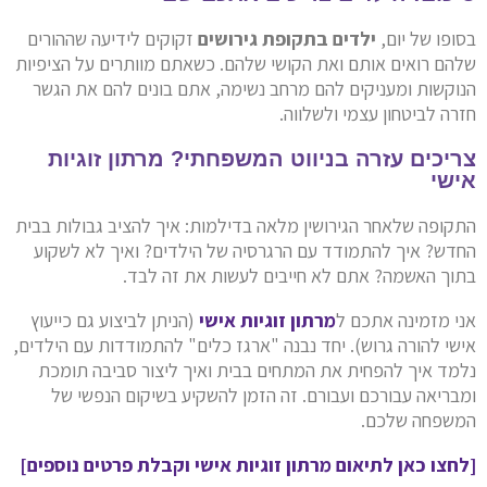
בסופו של יום,
ילדים בתקופת גירושים
זקוקים לידיעה שההורים
שלהם רואים אותם ואת הקושי שלהם. כשאתם מוותרים על הציפיות
הנוקשות ומעניקים להם מרחב נשימה, אתם בונים להם את הגשר
חזרה לביטחון עצמי ולשלווה.
צריכים עזרה בניווט המשפחתי? מרתון זוגיות
אישי
התקופה שלאחר הגירושין מלאה בדילמות: איך להציב גבולות בבית
החדש? איך להתמודד עם הרגרסיה של הילדים? ואיך לא לשקוע
בתוך האשמה? אתם לא חייבים לעשות את זה לבד.
אני מזמינה אתכם ל
מרתון זוגיות אישי
(הניתן לביצוע גם כייעוץ
אישי להורה גרוש). יחד נבנה "ארגז כלים" להתמודדות עם הילדים,
נלמד איך להפחית את המתחים בבית ואיך ליצור סביבה תומכת
ומבריאה עבורכם ועבורם. זה הזמן להשקיע בשיקום הנפשי של
המשפחה שלכם.
[לחצו כאן לתיאום מרתון זוגיות אישי וקבלת פרטים נוספים]