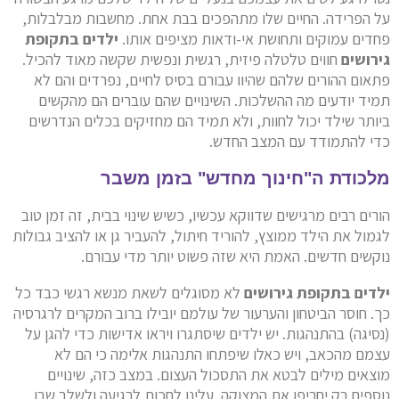
על הפרידה. החיים שלו מתהפכים בבת אחת. מחשבות מבלבלות,
פחדים עמוקים ותחושת אי-ודאות מציפים אותו.
ילדים בתקופת
גירושים
חווים טלטלה פיזית, רגשית ונפשית שקשה מאוד להכיל.
פתאום ההורים שלהם שהיוו עבורם בסיס לחיים, נפרדים והם לא
תמיד יודעים מה ההשלכות. השינויים שהם עוברים הם מהקשים
ביותר שילד יכול לחוות, ולא תמיד הם מחזיקים בכלים הנדרשים
כדי להתמודד עם המצב החדש.
מלכודת ה"חינוך מחדש" בזמן משבר
הורים רבים מרגישים שדווקא עכשיו, כשיש שינוי בבית, זה זמן טוב
לגמול את הילד ממוצץ, להוריד חיתול, להעביר גן או להציב גבולות
נוקשים חדשים. האמת היא שזה פשוט יותר מדי עבורם.
ילדים בתקופת גירושים
לא מסוגלים לשאת מנשא רגשי כבד כל
כך. חוסר הביטחון והערעור של עולמם יובילו ברוב המקרים לרגרסיה
(נסיגה) בהתנהגות. יש ילדים שיסתגרו ויראו אדישות כדי להגן על
עצמם מהכאב, ויש כאלו שיפתחו התנהגות אלימה כי הם לא
מוצאים מילים לבטא את התסכול העצום. במצב כזה, שינויים
נוספים רק יחריפו את המצוקה. עלינו לחכות לרגיעה ולשלב שבו