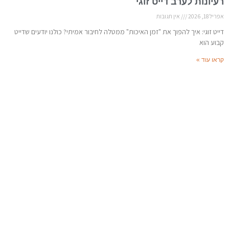
רעיונות לערב דייט זוגי
אפריל 18, 2026
אין תגובות
דייט זוגי: איך להפוך את "זמן האיכות" ממטלה לחיבור אמיתי? כולנו יודעים שדייט
קבוע הוא
קראו עוד »