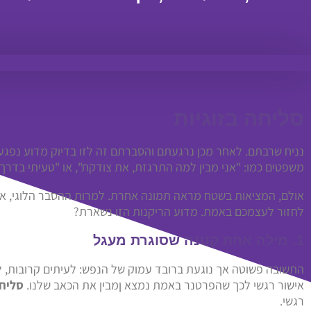
סליחה בזוגיות
נניח שרבתם. לאחר מכן נרגעתם והסברתם זה לזו בדיוק מדוע נפגעת
משפטים כמו: "אני מבין למה התרגזת, את צודקת", או "טעיתי בדרך ש
אולם, המציאות בשטח מראה תמונה אחרת. למרות ההסבר הלוגי, את
לחזור לעצמכם באמת. מדוע הריקנות הזו נשארת?
1. מילה אחת קטנה שסוגרת מעגל
התשובה פשוטה אך נוגעת ברובד עמוק של הנפש: לעיתים קרובות, למ
אישור רגשי לכך שהפרטנר באמת נמצא ןמבין את הכאב שלנו.
סליחה
רגשי.