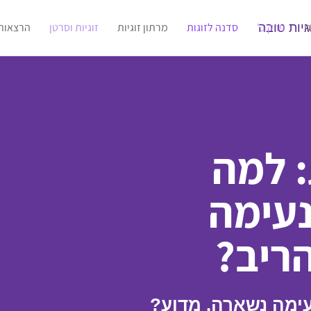
ו
פרק ב'
סדנה לזוגות
מרתון זוגיות
זוגיות וסרטן
הרצאות
: למה
עימה
ריב?
ימה נשארה. מדוע?