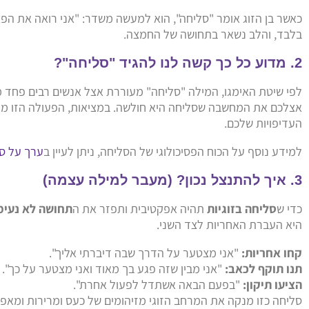
כאשר בן הזוג אומר "סליחה", הוא למעשה משדר: "אני רואה את הפ
בלבד, והלב נשאר בתחושה של החמצה.
2. מדוע כל כך קשה לנו להגיד "סליחה"?
לפי שיטת האימגו, המילה "סליחה" מעוררת אצל אנשים רבים פחד מאיב
אצלכם את המחשבה שסליחה היא חולשה. במציאות, הפעולה הזו מעידה
העדיפויות שלכם.
למידע נוסף על הכוח הפסיכולוגי של הסליחה, ניתן לעיין ב
ערך על סל
3. איך להתנצל נכון? (מעבר למילה עצמה)
כדי ש
סליחה בזוגיות
תהיה אפקטיבית ותפזר את ה
תחושה לא נעימ
היא העברת האחריות לצד השני.
קחו אחריות:
"אני מצטער על הדרך שבה דיברתי אליך".
תנו תוקף לכאב:
"אני מבין שזה פגע בך מאוד ואני מצטער על כך".
הציעו תיקון:
"בפעם הבאה אשתדל לפעול אחרת".
סליחה כזו מנקה את המרחב הזוגי מזיהומים של כעס ומרירות ומאפ