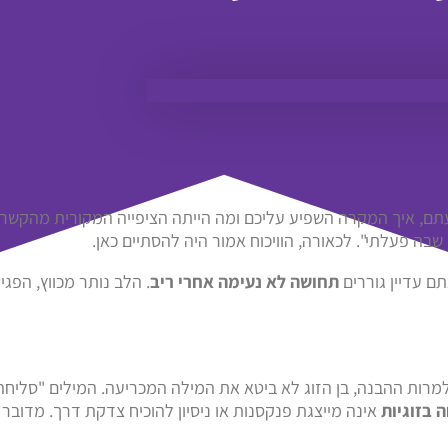
ם, איך המקרה השפיע עליכם ומה הייתה הציפייה המקורית מהקשר. בנ
בה פעלתי". לכאורה, הוויכוח אמור היה להסתיים כאן.
ם עדיין גוררים
תחושה לא נעימה אחרי ריב
. הלב נותר מכווץ, הפ
רות ההבנה, בן הזוג לא ביטא את המילה המכריעה. המילים "סליחה" 
 בזוגיות
אינה מייצגת פנקסנות או ניסיון להוכיח צדקת דרך. מדובר 