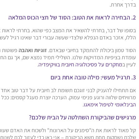
בדרך אחרת.
2. הבחירה לראות את הטוב: הסוד של חצי הכוס המלאה
בסופו של דבר, בחרתי להשאיר את המצב כפי שהוא. בחרתי לראות 
הללו, אזכר באדם הנפלא שלצדי שעשה עבורי דבר שאינו רגיל לעשות
הסוד טמון ביכולת להתמקד בחיובי שבאדם.
זוגיות ואהבה
פשוטות ו
עומדת בציפיות המדויקות שלנו. השלילי תמיד נמצא שם, אך גם החיו
לעיין ב
מחקרים על פסיכולוגיה חיובית בוויקיפדיה
.
3. תרגיל מעשי: מילה טובה אחת ביום
אם תתחילו להעניק לבני זוגכם תשומת לב חיובית על דבר טוב אחד 
מרוויחים שלווה ורוגע פנימי עמוק. הערכה יוצרת מעגל קסמים: ככ
הבינלאומי לטיפול אימאגו
.
מרגישים שהביקורת השתלטה על הבית שלכם?
קל מאוד לראות את ה"סימנים על הארונות" ולשכוח את האדם שעומ
שלכם נשחקות תחת משא הביקורת – אני כאן כדי לעזור לכם לשנות א