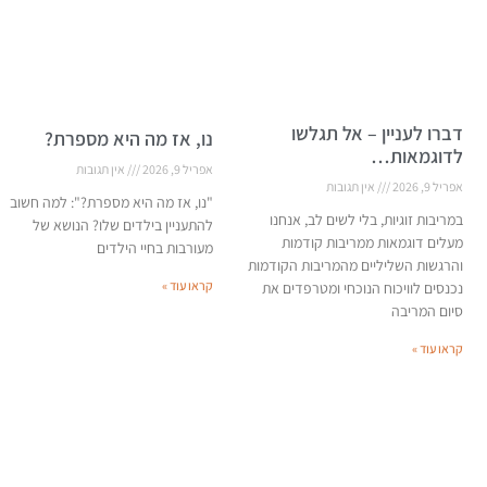
דברו לעניין – אל תגלשו
נו, אז מה היא מספרת?
לדוגמאות…
אפריל 9, 2026
אין תגובות
אפריל 9, 2026
אין תגובות
"נו, אז מה היא מספרת?": למה חשוב
במריבות זוגיות, בלי לשים לב, אנחנו
להתעניין בילדים שלו? הנושא של
מעלים דוגמאות ממריבות קודמות
מעורבות בחיי הילדים
והרגשות השליליים מהמריבות הקודמות
קראו עוד »
נכנסים לוויכוח הנוכחי ומטרפדים את
סיום המריבה
קראו עוד »