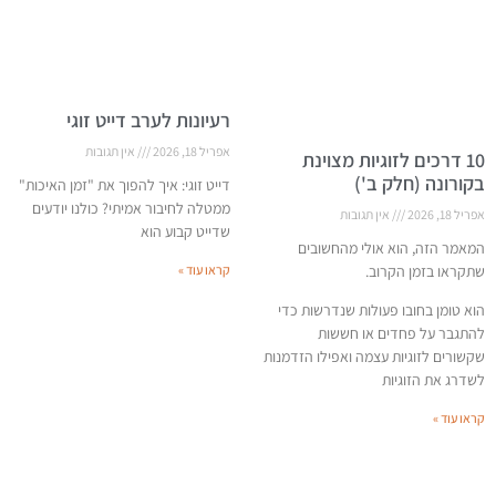
רעיונות לערב דייט זוגי
אפריל 18, 2026
אין תגובות
10 דרכים לזוגיות מצוינת
בקורונה (חלק ב')
דייט זוגי: איך להפוך את "זמן האיכות"
ממטלה לחיבור אמיתי? כולנו יודעים
אפריל 18, 2026
אין תגובות
שדייט קבוע הוא
המאמר הזה, הוא אולי מהחשובים
שתקראו בזמן הקרוב.
קראו עוד »
הוא טומן בחובו פעולות שנדרשות כדי
להתגבר על פחדים או חששות
שקשורים לזוגיות עצמה ואפילו הזדמנות
לשדרג את הזוגיות
קראו עוד »