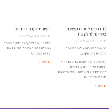
10 דרכים לזוגיות מצוינת
רעיונות לערב דייט זוגי
בקורונה (חלק ב')
אפריל 18, 2026
אין תגובות
אפריל 18, 2026
אין תגובות
דייט זוגי: איך להפוך את "זמן האיכות"
המאמר הזה, הוא אולי מהחשובים
ממטלה לחיבור אמיתי? כולנו יודעים
שתקראו בזמן הקרוב.
שדייט קבוע הוא
הוא טומן בחובו פעולות שנדרשות כדי
קראו עוד »
להתגבר על פחדים או חששות
שקשורים לזוגיות עצמה ואפילו הזדמנות
לשדרג את הזוגיות
קראו עוד »