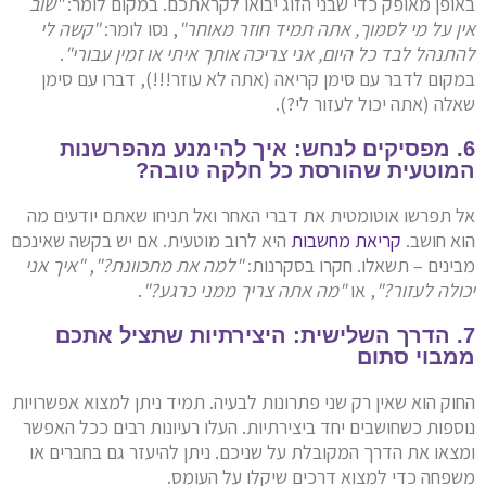
באופן מאופק כדי שבני הזוג יבואו לקראתכם. במקום לומר:
"שוב
אין על מי לסמוך, אתה תמיד חוזר מאוחר"
, נסו לומר:
"קשה לי
להתנהל לבד כל היום, אני צריכה אותך איתי או זמין עבורי"
.
במקום לדבר עם סימן קריאה (אתה לא עוזר!!!), דברו עם סימן
שאלה (אתה יכול לעזור לי?).
6. מפסיקים לנחש: איך להימנע מהפרשנות
המוטעית שהורסת כל חלקה טובה?
אל תפרשו אוטומטית את דברי האחר ואל תניחו שאתם יודעים מה
הוא חושב.
קריאת מחשבות
היא לרוב מוטעית. אם יש בקשה שאינכם
מבינים – תשאלו. חקרו בסקרנות:
"למה את מתכוונת?"
,
"איך אני
יכולה לעזור?"
, או
"מה אתה צריך ממני כרגע?"
.
7. הדרך השלישית: היצירתיות שתציל אתכם
ממבוי סתום
החוק הוא שאין רק שני פתרונות לבעיה. תמיד ניתן למצוא אפשרויות
נוספות כשחושבים יחד ביצירתיות. העלו רעיונות רבים ככל האפשר
ומצאו את הדרך המקובלת על שניכם. ניתן להיעזר גם בחברים או
משפחה כדי למצוא דרכים שיקלו על העומס.