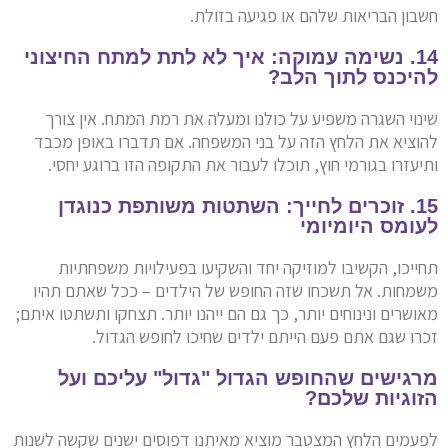
חשבון הבריאות שלהם או פגיעה בזולת.
14. נשימה עמוקה: איך לא לתת למתח החיצוני
להיכנס לתוך הלב?
שינוי השגרה משפיע על כולנו ומעלה את רמת המתח. אין צורך
להוציא את הלחץ הזה על בני המשפחה. אם תדברו באופן מכבד
ותיעזרו בגורמי חוץ, תוכלו לעבור את התקופה הזו ברוגע יחסי.
15. זוכרים לחייך: השתטות משותפת כנוגדן
לעומס היומיומי
תחייכו, הקשיבו למוזיקה יחד והשקיעו בפעילויות משפחתיות
משמחות. אל תשכחו שזה החופש של הילדים – ככל שאתם תהיו
מאושרים ונינוחים יותר, כך גם הם ייהנו יותר. תצחקו ותשתטו איתם;
זכרו שגם אתם פעם הייתם ילדים שחיכו לחופש הגדול.
מרגישים שהחופש הגדול "גדול" עליכם ועל
הזוגיות שלכם?
לפעמים הלחץ המצטבר מוציא מאיתנו דפוסים ישנים שקשה לשנות