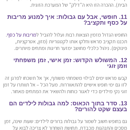
הבית). ההכרה הזו היא ה"דלק" של המערכת הזוגית.
11. חופשי, אבל עם גבולות: איך למנוע מריבות
על כסף ותקציב?
החופש הגדול מזמין הוצאות רבות ועלול להוביל ל
מריבות על כסף
.
תכננו תקציב מראש וחלקו אותו לקטגוריות (מזון, אטרקציות,
פינוקים). ניהול כלכלי מחושב ימזער חריגות ומתחים מיותרים.
12. המשולש הקדוש: זמן אישי, זמן משפחתי
וזמן זוגי
קבעו מראש ימים לבילוי משפחתי משותף, אך אל תשכחו לפרגן זה
לזו גם ימי חופש אישיים להתאווררות. מעל הכל – אל תוותרו על זמן
זוגי נקי מילדים כדי לאגור כוחות ולהשאיר את המתחים מאחור.
13. סדר בתוך הכאוס: למה גבולות לילדים הם
בעצם שקט להורים?
גם בחופש חשוב לשמור על גבולות ברורים לילדים: שעות שינה, זמן
מסכים והתנהגות מכבדת. תחושת השחרור לא צריכה לבוא על