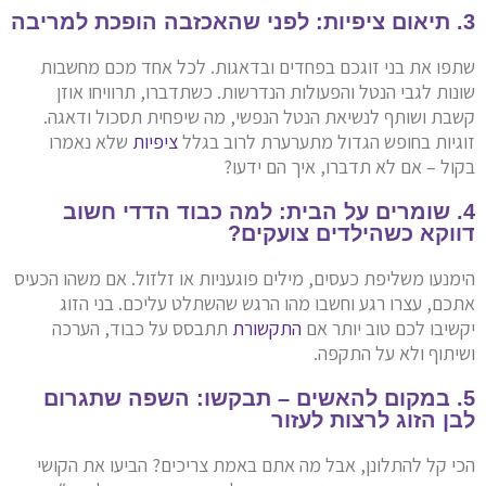
3. תיאום ציפיות: לפני שהאכזבה הופכת למריבה
שתפו את בני זוגכם בפחדים ובדאגות. לכל אחד מכם מחשבות
שונות לגבי הנטל והפעולות הנדרשות. כשתדברו, תרוויחו אוזן
קשבת ושותף לנשיאת הנטל הנפשי, מה שיפחית תסכול ודאגה.
זוגיות בחופש הגדול מתערערת לרוב בגלל
ציפיות
שלא נאמרו
בקול – אם לא תדברו, איך הם ידעו?
4. שומרים על הבית: למה כבוד הדדי חשוב
דווקא כשהילדים צועקים?
הימנעו משליפת כעסים, מילים פוגעניות או זלזול. אם משהו הכעיס
אתכם, עצרו רגע וחשבו מהו הרגש שהשתלט עליכם. בני הזוג
יקשיבו לכם טוב יותר אם
התקשורת
תתבסס על כבוד, הערכה
ושיתוף ולא על התקפה.
5. במקום להאשים – תבקשו: השפה שתגרום
לבן הזוג לרצות לעזור
הכי קל להתלונן, אבל מה אתם באמת צריכים? הביעו את הקושי