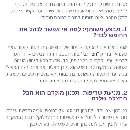
אנחנו רגישים יותר ועלולים להגיב בצורה חדה ואגרסיבית. כדי
להימנע מהתשישות ומהעומס שישפיעו ישירות על הקשר שלכם,
להלן מספר עצות חיוניות להורים בחופש הגדול:
1. מבצע משותף: למה אי אפשר לנהל את
החופש לבד?
שניכם אחראים להפקה ולבימוי של החופש הזה. חשוב לזכור שאף
פעם אין בדיוק "
חצי חצי
" בזוגיות. בני הזוג הסבילים – זה הזמן
להפגין עניין וסקרנות בתכנונים, כדי שהצד הפעיל יחוש הוגנות
ואמפתיה במקום להרגיש שהוא מובן מאליו. ואם אתם הצד הפעיל?
בקשו עזרה מפורשת ושתפו בתוכניות; לא כולם יודעים מה לעשות
באופן אוטומטי ולעיתים זקוקים להנחיות ברורות.
2. מניעת שריפות: תכנון מוקדם הוא חבל
ההצלה שלכם
פנו זמן ושבו יחדיו לתכנון לוגיסטי של החופש. איפה נדרשת עזרה?
מתי אין סידור לילדים? אילו משימות ניתן לחלוק? התכנון המוקדם
עוזר להבין היכן לתת כתף והיכן פשוט להרגיע ולתמוך.