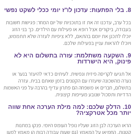
8. בלי הפתעות: עדכון לו"ז יומי ככלי לשקט נפשי
בכל ערב, עדכנו זה את זו בתוכניות של יום המחר: פגישות חשובות
בעבודה, ביקורים אצל רופא או פעילות עם הילדים. כך בני הזוג
יוכלו לתכנן את יומם בהתאם, ללא ציפיות לעזרה שלא תתממש,
ויוכלו להראות עניין בפעילות שלכם.
9. השקעה משתלמת: עזרה בתשלום היא לא
פינוק, היא הישרדות
אל תגיעו לקריסה פיזית ונפשית. לעיתים כדאי להיעזר בנער או
נערה מהשכונה שיעזרו עם הקטנים בזמן שאתם בבית. עזרה
בתשלום, חברים או משפחה הם פתרון עדיף בהרבה על פני האשמות
הדדיות ותסכול שנובע מעייפות קיצונית.
10. הדלק שלכם: למה מילת הערכה אחת שווה
יותר מכל אטרקציה?
הראו הערכה לבן הזוג שעליו נופל העומס היומי. פנקו במתנות
קטנות, החמיאו על המאמץ (גם שעות עבודה רבות הן מאמץ למען