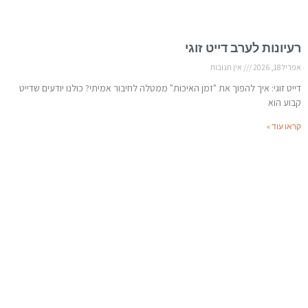
רעיונות לערב דייט זוגי
אפריל 18, 2026
אין תגובות
דייט זוגי: איך להפוך את "זמן האיכות" ממטלה לחיבור אמיתי? כולנו יודעים שדייט
קבוע הוא
קראו עוד »