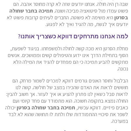
שבה רן היה חולה. אנחנו יודעים שזה לא קרה מחוסר אהבה. הם
פשוט עמדו מול סיטואציה מביכה ושונה.
תמיכה בחבר שחולה
בסרטן
היא משימה לא פשוטה. החברים לעיתים קרובות פשוט לא
יודעים איך לגשת, מה להגיד ואיך לא לפגוע.
למה אנחנו מתרחקים דווקא כשצריך אותנו?
מחלת הסרטן היא מכה קשה לחולה ולמשפחתו. בניגוד לשפעת,
הסוף בתחילת הדרך אינו ידוע והטיפולים קשים וממושכים. אנשים
מתקשים להביע תמיכה כי הם מפחדים להגיד את המילה הלא
נכונה.
הבלבול וחוסר האונים גורמים דווקא למכרים לשמור מרחק. הם
חוששים לראות את האדם שהכירו במצב של חולשה. קשה לנו
לראות סבל כשאין לנו פתרון להציע או איך לעזור. אך חשוב להבין:
החולה נמצא בתקופה חשוכה. הוא מתמודד עם פחד קיומי ועם
כאבים פיזיים. דווקא עכשיו,
תמיכה בחבר שחולה בסרטן
יכולה
לשפר את סיכויי ההתמודדות שלו ולתת לו תחושה שהוא לא לבד
במערכה.