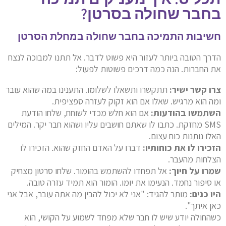
בחבר שחולה בסרטן?
חשיבות התמיכה בחבר שחולה במחלת הסרטן
הדרך הטובה ביותר לעזור היא פשוט לדבר. אל תתנו למבוכה לנצח
את החברות. הנה כמה דרכים פשוטות לפעול:
צרו קשר ישיר:
תתקשרו ותשאלו לשלומו. התענינו במה שהוא עובר
ומה הוא מרגיש. שאלו אם הוא זקוק לעזרה ספציפית.
השתמשו בהודעות:
אם הוא חלש מכדי לשוחח, שלחו הודעת
SMS מחזקת. כתבו לו שאתם חושבים עליו ושהוא חבר יקר. המילים
האלו נותנות כוח עצום.
הזכירו לו את כוחותיו:
דברו על האדם החזק שהוא. הזכירו לו
הצלחות מהעבר.
שמרו על חיוך:
אל תפחדו להשתמש בהומור. שלחו סרטון מצחיק
או סיפור נחמד. הנעימו את יומו. הומור הוא תמיד עזרה טובה.
היו כנים:
מותר להגיד: "אני לא יכול להבין מה אתה עובר, אבל אני
כאן איתך".
כשהחולה יודע שיש לו חבר שלא מפחד לשמוע על הקושי, הוא