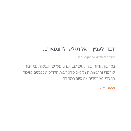
דברו לעניין – אל תגלשו לדוגמאות…
אפריל 9, 2026
אין תגובות
במריבות זוגיות, בלי לשים לב, אנחנו מעלים דוגמאות ממריבות
קודמות והרגשות השליליים מהמריבות הקודמות נכנסים לוויכוח
הנוכחי ומטרפדים את סיום המריבה
קראו עוד »