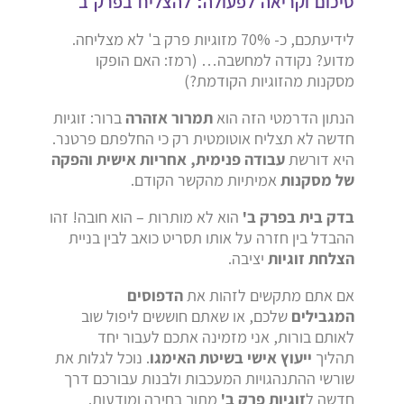
סיכום וקריאה לפעולה: להצליח בפרק ב'
לידיעתכם, כ- 70% מזוגיות פרק ב' לא מצליחה.
מדוע? נקודה למחשבה… (רמז: האם הופקו
מסקנות מהזוגיות הקודמת?)
הנתון הדרמטי הזה הוא
תמרור אזהרה
ברור: זוגיות
חדשה לא תצליח אוטומטית רק כי החלפתם פרטנר.
היא דורשת
עבודה פנימית, אחריות אישית והפקה
של מסקנות
אמיתיות מהקשר הקודם.
בדק בית בפרק ב'
הוא לא מותרות – הוא חובה! זהו
ההבדל בין חזרה על אותו תסריט כואב לבין בניית
הצלחת זוגיות
יציבה.
אם אתם מתקשים לזהות את
הדפוסים
המגבילים
שלכם, או שאתם חוששים ליפול שוב
לאותם בורות, אני מזמינה אתכם לעבור יחד
תהליך
ייעוץ אישי בשיטת האימגו
. נוכל לגלות את
שורשי ההתנהגויות המעכבות ולבנות עבורכם דרך
חדשה ל
זוגיות פרק ב'
מתוך בחירה ומודעות.