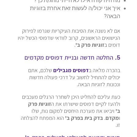
מה היה קורה אילו לא הייתי נוהג/ת כך?
איך אני יכול/ה לעשות זאת אחרת בזוגיות
הבאה?
אם לא נשנה את הסיבות העיקריות שגרמו לפירוק
הנישואים הראשונים, קרוב לוודאי שדפוסי הכשל יהיו
דומים ב
זוגיות פרק ב'
.
5. החלטה חדשה ובניית דפוסים מקדמים
בהכרה מלאה ב
דפוסים מגבילים
שלכם, אתם
יכולים להתחיל לחשוב על דרכי פעולה חדשות
ונכונות לזוגיות הבאה.
כעת עליכם להחליט היכן לשחרר הרגלים מעכבים
ולהעז לקיים דפוסים שישרתו את ה
זוגיות פרק
ב'
ויביאו את מערכת היחסים למקום נוח, שלו
ו
מקדם
.
בדק בית בפרק ב'
הוא המפתח להצלחה
זו.