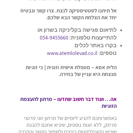
אל תיתנו לסטטיסטיקה לנצח. צרו קשר ונבטיח
יחד את הצלחת הקשר הבא שלכם.
לתיאום פגישה בקליניקה בשרון או
054-9455660
להתייעצות טלפונית:
בקרו באתר לכלים
www.atemlolevad.co.il
נוספים:
הלית אסא – מטפלת אישית וזוגית | כי זוגיות
מנצחת היא עניין של בחירה.
אה… ועוד דבר חשוב שתדעו –
מרתון להעצמת
הזוגיות
באפשרותכם להגיע ליומיים של מרתון זוגי פרטני
מרתק, ללא זוגות נוספים, שיביא אתכם להבנת
שורשי הקונפליקטים ביניכם ולשיפור הקשר והקרבה