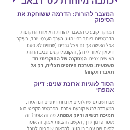
כתבה מיוחדת לט"ו באב
המעבר להורות: הדרמה ששוחקת את
הסיפוק
המחקר קובע כי המעבר להורות הוא אחת התקופות
הדרמטיות ביותר בחיי הזוג. הערך העצמי יורד, בעיקר
אצל האישה אך גם אצל גברים (שחווים לא פעם
דיכאון לאחר לידה), והקונפליקטים סביב הזהות
האישית צפים.
המסקנה של החוקרים? חד
משמעית: מערכת היחסים תצליח, רק אל
תאבדו תקווה!
הסוד לזוגיות ארוכת שנים: דיוק
אמפתי
אם חשבתם שיהלומים או נרות ריחניים הם הסוד,
המעבדה לרגש קובעת אחרת. הפרמטר הקריטי הוא
תמיכה רגשית ודיוק אמפתי
. מה זה אומר? זה
אומר פרגון גורף, הקשבה והבעת אמון. זה אומר
להיות שם עבור בן הזוג, להראות שותפות לגורל