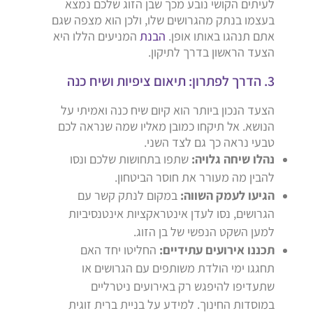
לעיתים הקושי נובע מכך שבן הזוג שלכם נמצא
בעצמו בנתק מהגרושים שלו, ולכן הוא מצפה שגם
אתם תנהגו באותו אופן.
הבנת
המניעים הללו היא
הצעד הראשון בדרך לתיקון.
3. הדרך לפתרון: תיאום ציפיות ושיח כנה
הצעד הנכון ביותר הוא קיום שיח כנה ואמיתי על
הנושא. אל תיקחו כמובן מאליו שמה שנראה לכם
טבעי נראה כך גם לצד השני.
נהלו שיחה גלויה:
שתפו בתחושות שלכם ונסו
להבין מה מעורר את חוסר הביטחון.
הגיעו לעמק השווה:
במקום לנתק קשר עם
הגרושים, נסו לעדן אינטראקציות אינטנסיביות
למען השקט הנפשי של בן הזוג.
תכננו אירועים עתידיים:
החליטו יחד האם
תחגגו ימי הולדת משותפים עם הגרושים או
שתעדיפו להיפגש רק באירועים ניטרליים
במוסדות החינוך. למידע על בניית ברית זוגית