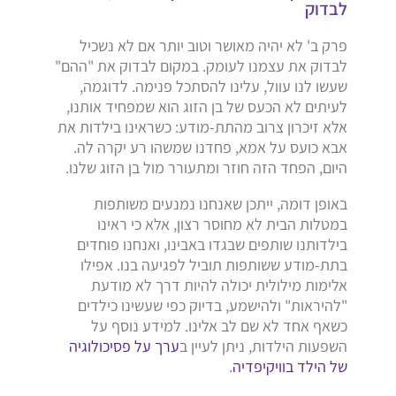
לבדוק
פרק ב' לא יהיה מאושר וטוב יותר אם לא נשכיל
לבדוק את עצמנו לעומק. במקום לבדוק את "ההם"
שעשו לנו עוול, עלינו להסתכל פנימה. לדוגמה,
לעיתים לא הכעס של בן הזוג הוא שמפחיד אותנו,
אלא זיכרון צרוב מהתת-מודע: כשראינו בילדות את
אבא כועס על אמא, פחדנו שמשהו רע יקרה לה.
היום, הפחד הזה חוזר ומתעורר מול בן הזוג שלנו.
באופן דומה, ייתכן שאנחנו נמנעים משותפות
במטלות הבית לא מחוסר רצון, אלא כי ראינו
בילדותנו שותפים שבגדו באבינו, ואנחנו פוחדים
בתת-מודע ששותפות תוביל לפגיעה בנו. אפילו
אלימות מילולית יכולה להיות דרך לא מודעת
"להיראות" ולהישמע, בדיוק כפי שעשינו כילדים
כשאף אחד לא שם לב אלינו. למידע נוסף על
השפעות הילדות, ניתן לעיין ב
ערך על פסיכולוגיה
של הילד בוויקיפדיה
.