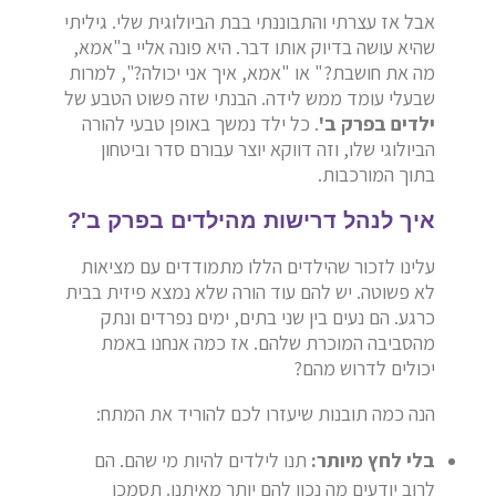
אבל אז עצרתי והתבוננתי בבת הביולוגית שלי. גיליתי
שהיא עושה בדיוק אותו דבר. היא פונה אליי ב"אמא,
מה את חושבת?" או "אמא, איך אני יכולה?", למרות
שבעלי עומד ממש לידה. הבנתי שזה פשוט הטבע של
ילדים בפרק ב'
. כל ילד נמשך באופן טבעי להורה
הביולוגי שלו, וזה דווקא יוצר עבורם סדר וביטחון
בתוך המורכבות.
איך לנהל דרישות מהילדים בפרק ב'?
עלינו לזכור שהילדים הללו מתמודדים עם מציאות
לא פשוטה. יש להם עוד הורה שלא נמצא פיזית בבית
כרגע. הם נעים בין שני בתים, ימים נפרדים ונתק
מהסביבה המוכרת שלהם. אז כמה אנחנו באמת
יכולים לדרוש מהם?
הנה כמה תובנות שיעזרו לכם להוריד את המתח:
בלי לחץ מיותר:
תנו לילדים להיות מי שהם. הם
לרוב יודעים מה נכון להם יותר מאיתנו. תסמכו