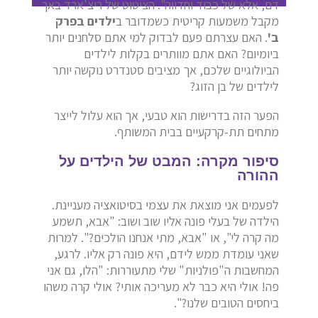
דם, אלא של כבוד וחדווה". הציטוט של ריצ'ארד באך
מקבל משמעות קריטית כשמדובר ב
ילדים בפרק
ב'
. האם עצרתם פעם לבדוק למי אתם סלחנים יותר
ביומיום? האם אתם מוותרים בקלות לילדים
הביולוגיים שלכם, אך מציבים סטנדרט נוקשה יותר
לילדים של בן הזוג?
הפער הזה בדרישות הוא טבעי, אך הוא עלול לייצר
מתחים תת-קרקעיים בבית המשותף.
סיפור מקרה: המבט של הילדים על
ההורה
לפעמים אני מוצאת את עצמי בסיטואציה מעניינת.
הילדה של בעלי פונה אליו שוב ושוב: "אבא, תשמע
מה קרה לי", או "אבא, מתי אנחנו הולכים?". למרות
שאני עומדת ממש לידם, היא פונה רק אליו. לרגע,
המחשבות ה"פולניות" שלי מתעוררות: "הלו, גם אני
פה! אולי היא כבר לא מעריכה אותי? אולי קרה משהו
ביחסים הטובים שלנו?".