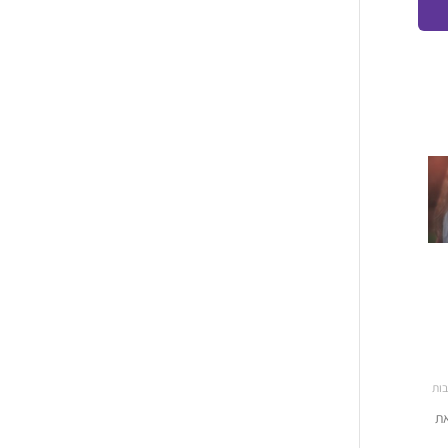
בות
את