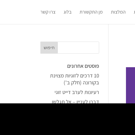
המלצות
מן התקשורת
בלוג
צרו קשר
פוסטים אחרונים
10 דרכים לזוגיות מצוינת
בקורונה (חלק ב')
רעיונות לערב דייט זוגי
דברו לעניין – אל תגלשו
לדוגמאות…
נו, אז מה היא מספרת?
סיפור הגומיות