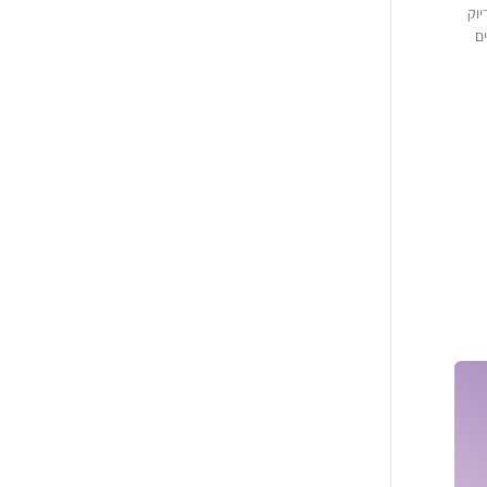
יוק
ם