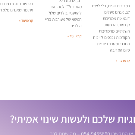
"נו, אז מה היא
הסיפור הזה מדגים בד
במריבות זוגיות, בלי לשים
מספרת?": למה חשוב
את מה שאנחנו מלמדי
לב, אנחנו מעלים
להתעניין בילדים שלו?
דוגמאות ממריבות
הנושא של מעורבות בחיי
קראו עוד »
קודמות והרגשות
הילדים
השליליים מהמריבות
קראו עוד »
הקודמות נכנסים לוויכוח
הנוכחי ומטרפדים את
סיום המריבה
קראו עוד »
גיות שלכם ולעשות שינוי אמיתי?
054-945 – מה שנוח לכם