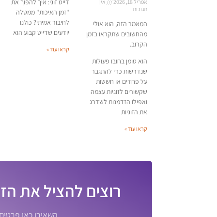
דייט זוגי: איך להפוך את
אפריל 18, 2026
אין
תגובות
"זמן האיכות" ממטלה
לחיבור אמיתי? כולנו
המאמר הזה, הוא אולי
יודעים שדייט קבוע הוא
מהחשובים שתקראו בזמן
הקרוב.
קראו עוד »
הוא טומן בחובו פעולות
שנדרשות כדי להתגבר
על פחדים או חששות
שקשורים לזוגיות עצמה
ואפילו הזדמנות לשדרג
את הזוגיות
קראו עוד »
רוצים להציל את הזו
השאירו כאן פרטים או התקשרו 5660