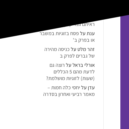
תגובות אחרונות
אלמונית
על
מתי באמת
ראיתם גבר קופץ משמחה?
ענת
על
פסח בזוגיות במשבר
או בפרק ב'
זהר מלט
על
כניסה מהירה
של גברים לפרק ב
אורלי בראל
על
רוצה גם
לדעת מהם 5 הכללים
(שעות) לזוגיות מושלמת?
עדן
על
יחסי כלה חמות –
מאמר רביעי ואחרון בסדרה