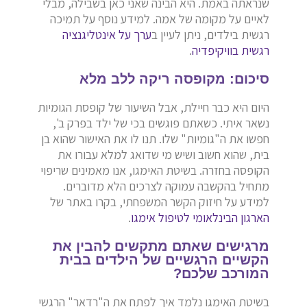
שנראתה באמת. היא הבינה שאני כאן בשבילה, מבלי
לאיים על מקומה של אמה. למידע נוסף על תמיכה
רגשית בילדים, ניתן לעיין ב
ערך על אינטליגנציה
רגשית בוויקיפדיה
.
סיכום: מקופסה ריקה ללב מלא
היום היא כבר חיילת, אבל השיעור של קופסת הגומיות
נשאר איתי. כשאתם פוגשים בכי של ילד בפרק ב',
חפשו את ה"גומיות" שלו. תנו לו את האישור שהוא בן
בית, שהוא חשוב ושיש מי שדואג למלא עבורו את
הקופסה בחזרה. בשיטת האימגו, אנו מאמינים שריפוי
מתחיל בהקשבה עמוקה לצרכים הלא מדוברים.
למידע על חיזוק הקשר המשפחתי, בקרו באתר של
הארגון הבינלאומי לטיפול אימגו
.
מרגישים שאתם מתקשים להבין את
הקשיים הרגשיים של הילדים בבית
המורכב שלכם?
בשיטת האימגו נלמד איך לפתח את ה"רדאר" הרגשי