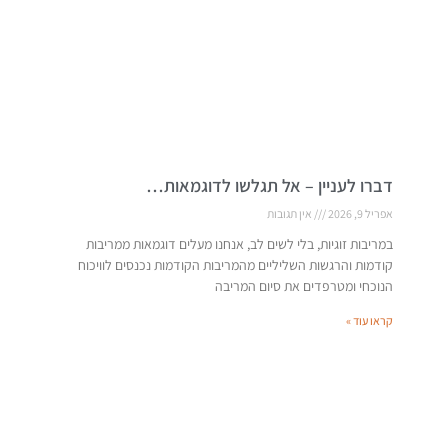
דברו לעניין – אל תגלשו לדוגמאות…
אפריל 9, 2026
אין תגובות
במריבות זוגיות, בלי לשים לב, אנחנו מעלים דוגמאות ממריבות
קודמות והרגשות השליליים מהמריבות הקודמות נכנסים לוויכוח
הנוכחי ומטרפדים את סיום המריבה
קראו עוד »