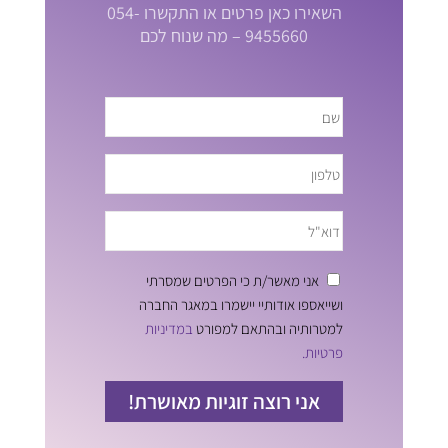
השאירו כאן פרטים או התקשרו 054-
9455660 – מה שנוח לכם
אני מאשר/ת כי הפרטים שמסרתי
ושייאספו אודותיי יישמרו במאגר החברה
למטרותיה ובהתאם למפורט
במדיניות
פרטיות.
אני רוצה זוגיות מאושרת!