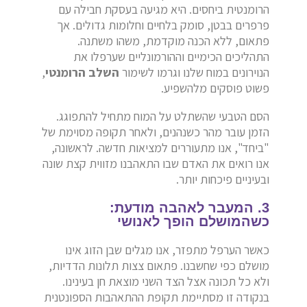
הרומנטית ביחסים. היא מגיעה בעסקת חבילה עם
פרפרים בבטן, סומק בלחיים וחלומות גדולים. אך
פתאום, ללא הכנה מוקדמת, משהו משתנה.
התהליכים הכימיים וההורמונליים שערפלו את
הנוירונים במוח שלנו וגרמו לשימור
השלב הרומנטי
,
פשוט פוסקים מלהשפיע.
הסם הטבעי שהשתלט על המוח מתחיל להתפוגג.
הזמן עובר מהר כשנהנים, ולאחר תקופה מסוימת של
"ביחד", אנו מתעוררים למציאות חדשה. לראשונה,
אנו רואים את האדם שבו התאהבנו מזווית קצת שונה
ובעיניים פיכחות יותר.
3. המעבר לאהבה מודעת:
כשהמושלם הופך לאנושי
כאשר הערפל מתפזר, אנו מגלים שבן הזוג אינו
מושלם כפי שחשבנו. פתאום צצות תלונות הדדיות,
ולא כל תכונה אצל הצד השני מוצאת חן בעינינו.
בנקודה זו מסתיימת תקופת ההתאהבות הספונטנית