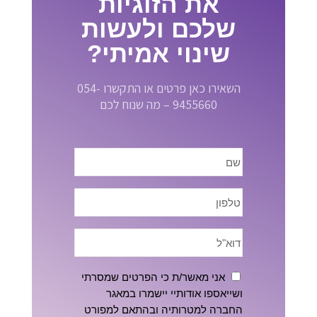
את הזוגיות
שלכם ולעשות
שינוי אמיתי?
השאירו כאן פרטים או התקשרו 054-
9455660 – מה שנוח לכם
אני מאשר/ת כי הפרטים שמסרתי
ושייאספו אודותיי יישמרו במאגר
החברה למטרותיה ובהתאם למפורט