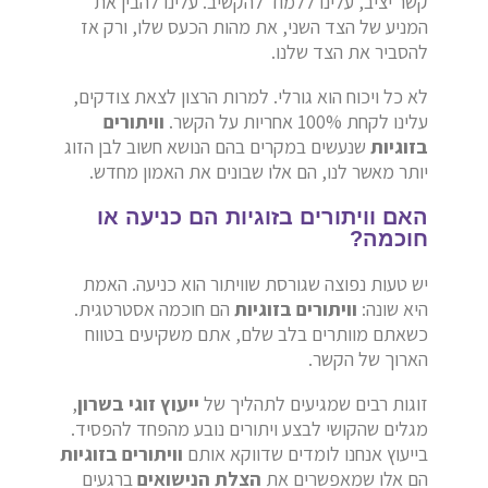
קשר יציב, עלינו ללמוד להקשיב. עלינו להבין את
המניע של הצד השני, את מהות הכעס שלו, ורק אז
להסביר את הצד שלנו.
לא כל ויכוח הוא גורלי. למרות הרצון לצאת צודקים,
עלינו לקחת 100% אחריות על הקשר.
וויתורים
בזוגיות
שנעשים במקרים בהם הנושא חשוב לבן הזוג
יותר מאשר לנו, הם אלו שבונים את האמון מחדש.
האם וויתורים בזוגיות הם כניעה או
חוכמה?
יש טעות נפוצה שגורסת שוויתור הוא כניעה. האמת
היא שונה:
וויתורים בזוגיות
הם חוכמה אסטרטגית.
כשאתם מוותרים בלב שלם, אתם משקיעים בטווח
הארוך של הקשר.
זוגות רבים שמגיעים לתהליך של
ייעוץ זוגי בשרון
,
מגלים שהקושי לבצע ויתורים נובע מהפחד להפסיד.
בייעוץ אנחנו לומדים שדווקא אותם
וויתורים בזוגיות
הם אלו שמאפשרים את
הצלת הנישואים
ברגעים