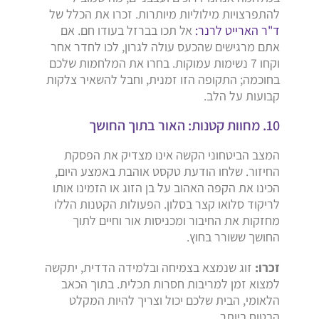
להתפרצויות מילוליות מיותרות. זכרו את הכלל של
ד"ר הארייט לרנר:
אל תכו בברזל בעודו חם. אם
אתם מרגישים שהכעס עולה לגרון, לכו לחדר אחר
וקחו 7 נשימות עמוקות. בחרו את המלחמות שלכם
בחוכמה; התקופה הזו זמנית, וחבל להשאיר צלקות
קבועות על הלב.
10. מחוות קטנות: האור בתוך החושך
המצב הביטחוני הקשה אינו מצדיק את הפסקת
החיזור. שלחו הודעת טקסט אוהבת באמצע היום,
הכינו את הקפה האהוב על בן הזוג או הזמינו אותו
לריקוד סלואו קצר בסלון. הפעולות הקטנות הללו
מחזקות את החיבור ומכניסות אור וחיים לתוך
החושך ששורר בחוץ.
זכרו:
זוג שנמצא בצמיחה ובלמידה הדדית, יתקשה
למצוא זמן למריבות חסרות תכלית. בתוך הכאב
הלאומי, הבית שלכם יכול וצריך להיות המקלט
הבטוח ביותר.