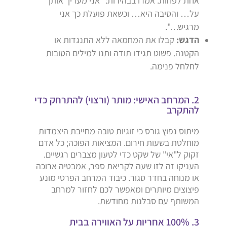
אחת לפחות. אמרו בבהירות: "אני מעריך אותך
על… והסיבה היא… וכשאת פועלת כך אני
מרגיש…".
הדגש:
קבלו את המחמאה ללא התנגדות או
הקטנה. פשוט תגידו תודה ותנו למילים הטובות
לחלחל פנימה.
2. המרחב האישי: מותר (ורצוי) להתרחק כדי
להתקרב
מיתוס נפוץ גורס כי זוגיות טובה מחייבת היצמדות
מוחלטת בשעות חירום. המציאות הפוכה; כל אדם
זקוק ל"אי" של שקט כדי לטעון מצברים רגשיים.
העניקו זה לזו שעה לקריאת ספר, אמבטיה ארוכה
או מנוחה בחדר סגור. כיבוד המרחב הפרטי מונע
פיצוצים מיותרים ומאפשר לכם לחזור למרחב
המשותף עם סבלנות מחודשת.
3. 100% אחריות על האווירה בבית