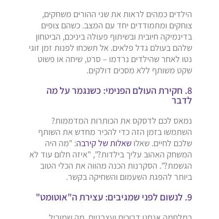
הילדים כמהים לראות את שני ההורים משחקים,
צוחקים ומתמודדים יחד עם המצב. כשהם צופים
בדינמיקה חיובית ובשיתוף פעולה ביניכם, הביטחון
שלהם בעולם גדל פלאים. אל תשכחו לפנות זמן זוגי
נטו לאחר שהילדים נרדמו – סרט, שיחה או פשוט
שקט משותף ללא מסכים דולקים.
8. חקירת העולם הפנימי: כשנגמר על מה
לדבר
נמאס לכם לדסקס את הכותרות המדממות?
השתמשו בזמן הזה כדי להכיר מחדש את השותף
שלכם לחיים. שאלו
שאלות של קירבה
: "מה היה
המשחק האהוב עליך בילדות?", "איזה חלום עוד לא
הגשמת?". הסקרנות הכנה מהווה את הכלי הטוב
ביותר להפגת השעמום והשחיקה בקשר.
9. לנשום לפני שמגיבים: עצירת ה"אוטומט"
במלחמה אנחנו דרוכים ועצבניים, מה שמוביל