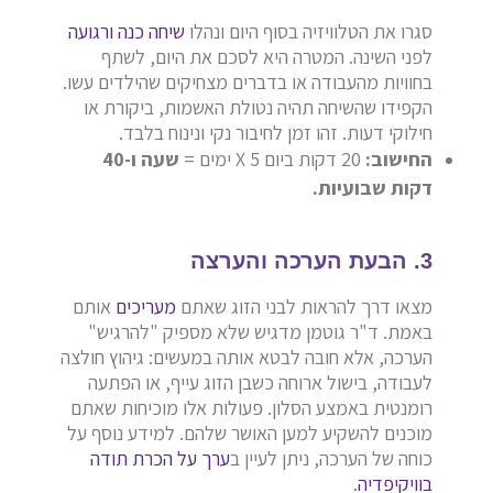
סגרו את הטלוויזיה בסוף היום ונהלו
שיחה כנה ורגועה
לפני השינה. המטרה היא לסכם את היום, לשתף
בחוויות מהעבודה או בדברים מצחיקים שהילדים עשו.
הקפידו שהשיחה תהיה נטולת האשמות, ביקורת או
חילוקי דעות. זהו זמן לחיבור נקי ונינוח בלבד.
החישוב:
20 דקות ביום X 5 ימים =
שעה ו-40
דקות שבועיות.
3. הבעת הערכה והערצה
מצאו דרך להראות לבני הזוג שאתם
מעריכים
אותם
באמת. ד"ר גוטמן מדגיש שלא מספיק "להרגיש"
הערכה, אלא חובה לבטא אותה במעשים: גיהוץ חולצה
לעבודה, בישול ארוחה כשבן הזוג עייף, או הפתעה
רומנטית באמצע הסלון. פעולות אלו מוכיחות שאתם
מוכנים להשקיע למען האושר שלהם. למידע נוסף על
כוחה של הערכה, ניתן לעיין ב
ערך על הכרת תודה
בוויקיפדיה
.