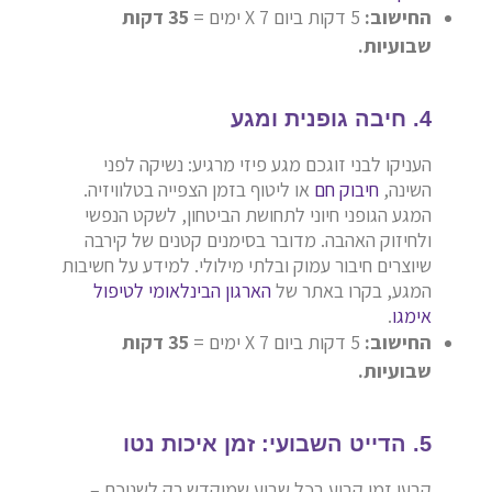
החישוב:
5 דקות ביום X 7 ימים =
35 דקות
שבועיות.
4. חיבה גופנית ומגע
העניקו לבני זוגכם מגע פיזי מרגיע: נשיקה לפני
השינה,
חיבוק חם
או ליטוף בזמן הצפייה בטלוויזיה.
המגע הגופני חיוני לתחושת הביטחון, לשקט הנפשי
ולחיזוק האהבה. מדובר בסימנים קטנים של קירבה
שיוצרים חיבור עמוק ובלתי מילולי. למידע על חשיבות
המגע, בקרו באתר של
הארגון הבינלאומי לטיפול
אימגו
.
החישוב:
5 דקות ביום X 7 ימים =
35 דקות
שבועיות.
5. הדייט השבועי: זמן איכות נטו
קבעו זמן קבוע בכל שבוע שמוקדש רק לשניכם –