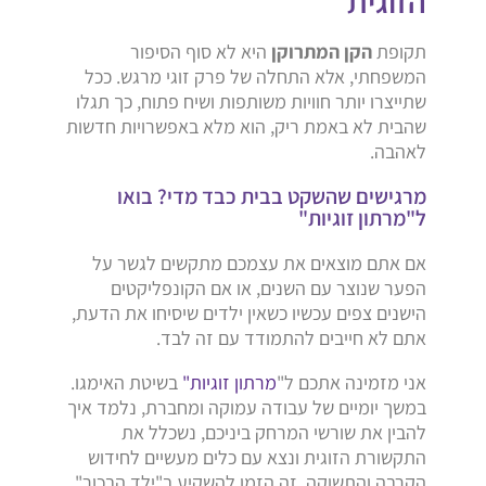
הזוגית
תקופת
הקן המתרוקן
היא לא סוף הסיפור
המשפחתי, אלא התחלה של פרק זוגי מרגש. ככל
שתייצרו יותר חוויות משותפות ושיח פתוח, כך תגלו
שהבית לא באמת ריק, הוא מלא באפשרויות חדשות
לאהבה.
מרגישים שהשקט בבית כבד מדי? בואו
ל"מרתון זוגיות"
אם אתם מוצאים את עצמכם מתקשים לגשר על
הפער שנוצר עם השנים, או אם הקונפליקטים
הישנים צפים עכשיו כשאין ילדים שיסיחו את הדעת,
אתם לא חייבים להתמודד עם זה לבד.
אני מזמינה אתכם ל"
מרתון זוגיות"
בשיטת האימגו.
במשך יומיים של עבודה עמוקה ומחברת, נלמד איך
להבין את שורשי המרחק ביניכם, נשכלל את
התקשורת הזוגית ונצא עם כלים מעשיים לחידוש
הקרבה והתשוקה. זה הזמן להשקיע ב"ילד הבכור"