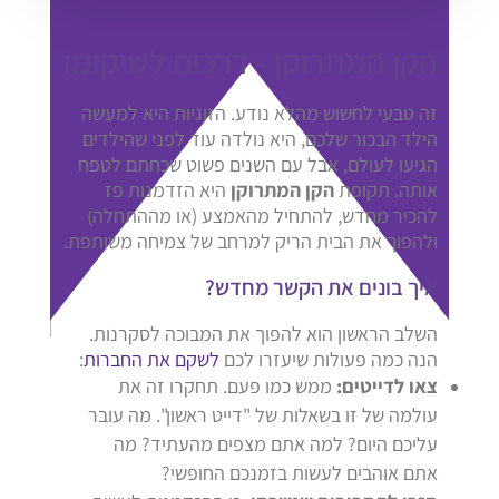
הקן המתרוקן - דרכים לשיקומו
זה טבעי לחשוש מהלא נודע. הזוגיות היא למעשה
הילד הבכור שלכם, היא נולדה עוד לפני שהילדים
הגיעו לעולם, אבל עם השנים פשוט שכחתם לטפח
אותה. תקופת
הקן המתרוקן
היא הזדמנות פז
להכיר מחדש, להתחיל מהאמצע (או מההתחלה)
ולהפוך את הבית הריק למרחב של צמיחה משותפת.
איך בונים את הקשר מחדש?
השלב הראשון הוא להפוך את המבוכה לסקרנות.
הנה כמה פעולות שיעזרו לכם
לשקם את החברות
:
צאו לדייטים:
ממש כמו פעם. תחקרו זה את
עולמה של זו בשאלות של "דייט ראשון". מה עובר
עליכם היום? למה אתם מצפים מהעתיד? מה
אתם אוהבים לעשות בזמנכם החופשי?