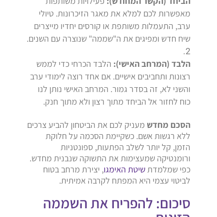
הביחד (הקשר המחודש):
פעילויות משותפות
מאפשרות לכם למלא את מאגר הזיכרונות. טיולי
ערב, התעמלות משותפת או קורסים יחדיו מייצרים
שיח חדש ומפיגים את ה"שממה" שנוצרה עם השנים.
הלבד (המרחב האישי):
הלבד הכרחי כדי לממש
רצונות ותחביבים אישיים. אם אחד רוצה לימודי ערב
והשני לא, זה בסדר גמור. המרחב האישי נותן לנו
כוח לחזור אל הביחד מתוך רצון ולא מתוך חנק.
הסכם מחדש
מעניק לכם את הביטחון להביע צרכים
ללא רגשות אשם. כשקיימת הסכמה על חלוקת
הזמן, קל יותר לשלב הפתעות, ספונטניות
ורומנטיקה שמעצימות את התשוקה שנבנית מחדש.
כפי שמלמדת
שיטת האימגו
, יצירת מרחב בטוח
לביטוי עצמי היא המפתח לקרבה אמיתית.
סיכום: להפריח את השממה