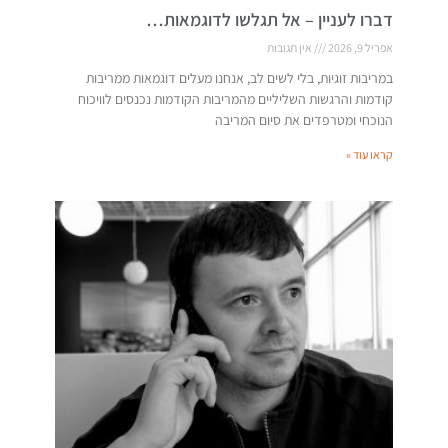
דברו לעניין – אל תגלשו לדוגמאות…
אפריל 9, 2026
אין תגובות
במריבות זוגיות, בלי לשים לב, אנחנו מעלים דוגמאות ממריבות
קודמות והרגשות השליליים מהמריבות הקודמות נכנסים לוויכוח
הנוכחי ומטרפדים את סיום המריבה
קראו עוד »