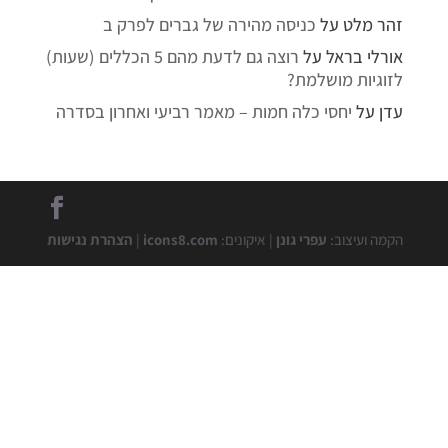
זהר מלט
על
כניסה מהירה של גברים לפרק ב
אורלי בראל
על
רוצה גם לדעת מהם 5 הכללים (שעות)
לזוגיות מושלמת?
עדן
על
יחסי כלה חמות – מאמר רביעי ואחרון בסדרה
הקמה ועיצוב:
עפרי גונן
| איקונים:
icons8.com
|
הצהרת נגישות