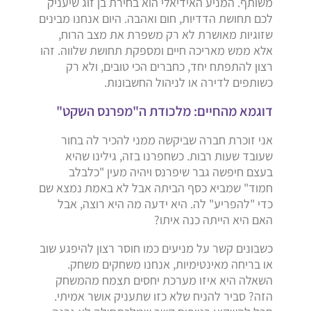
משותף. המניע האידיאלי הוא בחירת בן זוג שיעניק
לכם תחושת הדדיות, חום ואהבה. היום אנחנו מבינים
שזוגיות מאושרת לא רק משפרת את מצב הרוח,
אלא ממש מאריכה חיים ומספקת תחושת שלווה. זהו
רצון להתפתח יחד, כחברים הכי טובים, ולא רק
כשותפים לדירה או לניהול החשבונות.
דוגמא מהחיים: מלכודת ה"מפרנס השקט"
אני זוכרת חברה שביקשה ממני להכיר לה בחור
שעובד שעות רבות. כשחפרנו בזה, גילינו שהיא
בעצם חיפשה גבר שיפרנס ויהיה מעין "כלבלב
חמוד" שמביא כסף הביתה אבל לא באמת נמצא שם
כדי "להפריע" לה. היא ידעה מה היא רוצה, אבל
האם היא הייתה כנה איתו?
כשבונים קשר על מניעים כמו חוסר רצון להיפגע שוב
או בריחה מאינטימיות, אנחנו משחקים משחק.
השאלה היא איזו מערכת יחסים תצמח מהמשחק
הזה? סביר להניח שלא כזו שתעניק אושר אמיתי.