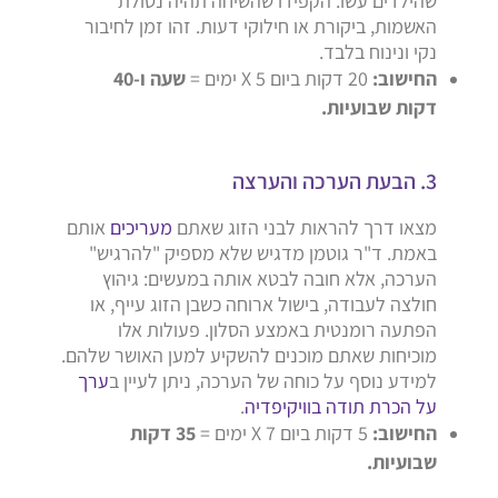
שהילדים עשו. הקפידו שהשיחה תהיה נטולת
האשמות, ביקורת או חילוקי דעות. זהו זמן לחיבור
נקי ונינוח בלבד.
החישוב:
20 דקות ביום X 5 ימים =
שעה ו-40
דקות שבועיות.
3. הבעת הערכה והערצה
מצאו דרך להראות לבני הזוג שאתם
מעריכים
אותם
באמת. ד"ר גוטמן מדגיש שלא מספיק "להרגיש"
הערכה, אלא חובה לבטא אותה במעשים: גיהוץ
חולצה לעבודה, בישול ארוחה כשבן הזוג עייף, או
הפתעה רומנטית באמצע הסלון. פעולות אלו
מוכיחות שאתם מוכנים להשקיע למען האושר שלהם.
למידע נוסף על כוחה של הערכה, ניתן לעיין ב
ערך
על הכרת תודה בוויקיפדיה
.
החישוב:
5 דקות ביום X 7 ימים =
35 דקות
שבועיות.