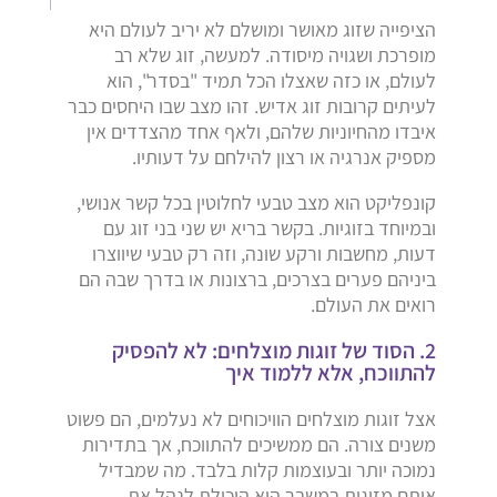
הציפייה שזוג מאושר ומושלם לא יריב לעולם היא
מופרכת ושגויה מיסודה. למעשה, זוג שלא רב
לעולם, או כזה שאצלו הכל תמיד "בסדר", הוא
לעיתים קרובות זוג אדיש. זהו מצב שבו היחסים כבר
איבדו מהחיוניות שלהם, ולאף אחד מהצדדים אין
מספיק אנרגיה או רצון להילחם על דעותיו.
קונפליקט הוא מצב טבעי לחלוטין בכל קשר אנושי,
ובמיוחד בזוגיות. בקשר בריא יש שני בני זוג עם
דעות, מחשבות ורקע שונה, וזה רק טבעי שיווצרו
ביניהם פערים בצרכים, ברצונות או בדרך שבה הם
רואים את העולם.
2. הסוד של זוגות מוצלחים: לא להפסיק
להתווכח, אלא ללמוד איך
אצל זוגות מוצלחים הוויכוחים לא נעלמים, הם פשוט
משנים צורה. הם ממשיכים להתווכח, אך בתדירות
נמוכה יותר ובעוצמות קלות בלבד. מה שמבדיל
אותם מזוגות במשבר הוא היכולת לנהל את