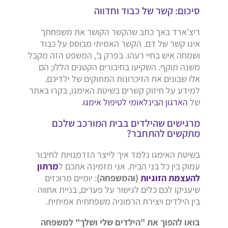
סיכום: קשר של כבוד וחדווה
ריצ'ארד באך כתב שהקשר הקושר את משפחתך
אינו קשר של דם. הקשר האמיתי מבוסס על כבוד
ושמחה איש בחיי רעהו. בפרק ב', המשפט הזה מקבל
משנה תוקף. השקיעו בחיבורים הקטנים הללו; הם
אלו שבונים את הזיכרונות המתוקים של ילדיכם.
למידע על חיזוק קשרים בשיטת האימגו, בקרו באתר
של
הארגון הבינלאומי לטיפול אימגו
.
מרגישים שהילדים בבית המורכב שלכם
מתקשים להתחבר?
בשיטת האימגו נלמד איך לייצר הזדמנויות לחיבור
עמוק בין כל בני הבית. אני מזמינה אתכם ל
מרתון
להעצמת הזוגיות
(והמשפחה)
: יומיים מרוכזים
שיעניקו לכם כלים לגישור על פערים, בניית אחווה
בין הילדים ויצירת הרמוניה משפחתית אמיתית.
בואו להפוך את "הילדים שלי ושלך" למשפחה