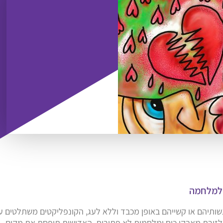
שותיהם או קשייהם באופן מכבד וללא לעג, הקונפליקטים משתלטים ע
 לזירת מאבקי כוח ומלחמות לא פתורות. האדישות תופסת את מקום