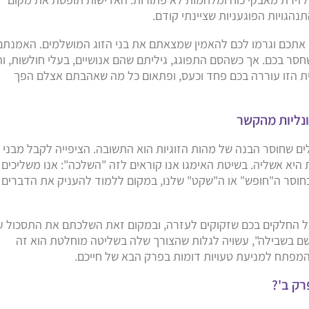
הגויות הפוגעניות שציינתי קודם.
ו אתכם וגרמו לכם להאמין שמצאתם את בני הזוג המושלמים. האמנתם
חסר בכם. אך כשהסם התפוגג, גיליתם שהם אנושיים, בעלי חולשות, ו
ית הזו עוררה בכם פחד וכעס, ופתאום כל מה שאהבתם אצלם הפך
ים שחוסר הבנה של מהות הזוגיות הוא התשובה. הציפייה לקבל מבני
 היא אשליה. בשיטת האימגו אנו קוראים לזה "השלכה": אנו משליכים
בחוסר ה"חופש" או ה"שקט" שלנו, במקום ללמוד להעניק את הדברים
 על החלקים בכם שזקוקים לעזרה, ובמקום זאת השלכתם את התסכול ע
ם בשבילה", עשויה לגלות שהצורך שלה בשליטה מוחלטת הוא זה
המפתח למניעת טעויות דומות בפרק הבא של חייכם.