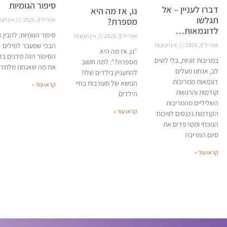
סיפור הגומיות
דברו לעניין – אל
נו, אז מה היא
תגלשו
מספרת?
אפריל 9, 2026
אין תגו
לדוגמאות…
סיפור הגומיות: להבין 
אפריל 9, 2026
אין תגובות
אפריל 9, 2026
אין תגובות
הבכי שמעבר למילים
"נו, אז מה היא
הסיפור הזה מדגים בד
במריבות זוגיות, בלי לשים
מספרת?": למה חשוב
את מה שאנחנו מלמדי
לב, אנחנו מעלים
להתעניין בילדים שלו?
דוגמאות ממריבות
הנושא של מעורבות בחיי
קראו עוד »
קודמות והרגשות
הילדים
השליליים מהמריבות
קראו עוד »
הקודמות נכנסים לוויכוח
הנוכחי ומטרפדים את
סיום המריבה
קראו עוד »