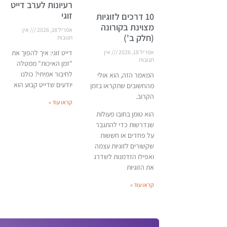
רעיונות לערב דייט
זוגי
10 דרכים לזוגיות
מצוינת בקורונה
אפריל 18, 2026
אין
(חלק ב')
תגובות
דייט זוגי: איך להפוך את
אפריל 18, 2026
אין
תגובות
"זמן האיכות" ממטלה
לחיבור אמיתי? כולנו
המאמר הזה, הוא אולי
יודעים שדייט קבוע הוא
מהחשובים שתקראו בזמן
הקרוב.
קראו עוד »
הוא טומן בחובו פעולות
שנדרשות כדי להתגבר
על פחדים או חששות
שקשורים לזוגיות עצמה
ואפילו הזדמנות לשדרג
את הזוגיות
קראו עוד »