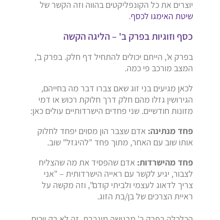
יוצרים את כל הקונפליקטים בהווה וזה הקשר של
שיטת האימגו לכסף
.
כסף וזוגיות בפרק ב' – הליגה הקשה
בפרק א', הייתם יכולים להתחיל דף חלק. בפרק ב',
המצב מורכב פי כמה.
לכאן מגיעים בני זוג שאם צברו דבר מה בחייהם,
הגירושין גזלו מהם חלק דרך חלוקת רכוש או דמי
מזונות חודשיים. שני פחדים הישרדותיים עולים כאן:
פחד מנתינה:
אדם שצבר הון מסוים יפחד לחלוק
אותו שוב עם האחר, מתוך פחד "להיגזל" שוב.
פחד מהישרדות:
אדם שהפסיד את מה שהצליח
לצבור, יגיע לקשר עם ראייה הישרדותית – "אני
צריך לדאוג לעצמי ולביתי קודם", וזה מקשה על
ראיית הצרכים של בן/בת הזוג.
הכלכלה בפרק ב' מרגישה מוגברת. זה לא רק ויכוח