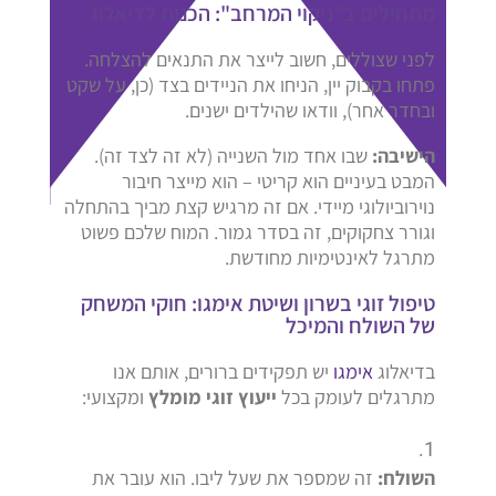
מתחילים ב"ניקוי המרחב": הכנות לדיאלוג
לפני שצוללים,
חשוב לייצר את התנאים להצלחה.
פתחו בקבוק יין,
הניחו את הניידים בצד (כן,
על שקט
ובחדר אחר),
וודאו שהילדים ישנים.
הישיבה:
שבו אחד מול השנייה (לא זה לצד זה).
המבט בעיניים הוא קריטי – הוא מייצר חיבור
נוירוביולוגי מיידי.
אם זה מרגיש קצת מביך בהתחלה
וגורר צחקוקים,
זה בסדר גמור.
המוח שלכם פשוט
מתרגל לאינטימיות מחודשת.
טיפול זוגי בשרון ושיטת אימגו: חוקי המשחק
של השולח והמיכל
בדיאלוג
אימגו
יש תפקידים ברורים, אותם אנו
מתרגלים לעומק בכל
ייעוץ זוגי מומלץ
ומקצועי:
השולח:
זה שמספר את שעל ליבו.
הוא עובר את