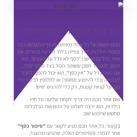
איך הכל התחיל - כסף וזוגיות
ההתייחסות של כל אחד מאיתנו לכסף התגבשה כבר
בשנות הילדות, דרך צפייה בלתי מודעת בהורים. אם
אחד גדל בבית שבו "כסף לא גדל על העצים", הוא
יהפוך למבוגר חסכן ששומר הכול בצד מתוך פחד.
אם השני גדל על "אין כסף", הוא יכול להפוך למכור
לעבודה (כדי להימנע מחוסר) או לחלופין לבזבז בלי
סוף על קניות קטנות, רק כדי להרגיש 'שיש'.
ואם אחד מכם היה צריך לקחת שליטה על חייו
בילדות, הוא ירצה לשלוט על ההוצאות הכלכליות
מחשש שייפגע שוב.
בקיצור: כל אחד מכם מגיע לקשר עם
"סיפור כסף"
אחר לגמרי. והסיפורים האלה, שהגיעו מהעבר,