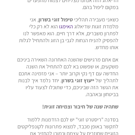
הדיאלוג הזה אנחנו מצליחים לצמוח מהפערים
במקום ליפול בהם.
כשאני מעבירה תהליכי
טיפול זוגי בשרון
,
אני
מלמדת זוגות שדיאלוג
האימגו
הוא לא רק כלי
לפתרון משברים,
אלא דרך חיים.
הוא מאפשר לנו
להפסיק להניח הנחות לגבי בן הזוג ולהתחיל לגלות
אותו מחדש.
אם אתם מרגישים שהשנה האחרונה השאירה ביניכם
משקעים,
או שפשוט בא לכם להתחיל את השנה
החדשה עם דף נקי וקרוב יותר – אני מזמינה אתכם
לתהליך של
ייעוץ זוגי בשרון
.
יחד נלמד איך לבנות
את הגשר הזה שביניכם,
כדי שתוכלו לצעוד עליו
בביטחון ובאהבה.
שתהיה שנה של חיבור וצמיחה זוגית!
בסדנה "ריסטרט זוגי" יש לכם הזדמנות ללמוד
לתקשר באופן מכבד, למצוא פתרונות לקונפליקטים
הזוגיים שחוזרים על עצמם וכמובן להחזיר את