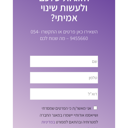
ולעשות שינוי
אמיתי?
השאירו כאן פרטים או התקשרו 054-
9455660 – מה שנוח לכם
אני מאשר/ת כי הפרטים שמסרתי
ושייאספו אודותיי יישמרו במאגר החברה
למטרותיה ובהתאם למפורט
במדיניות