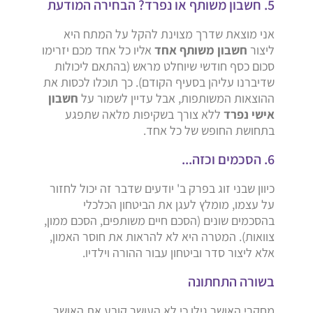
5. חשבון משותף או נפרד? הבחירה המודעת
אני מוצאת שדרך מצוינת להקל על המתח היא
ליצור
חשבון משותף אחד
אליו כל אחד מכם יזרימו
סכום כסף חודשי שיוחלט מראש (בהתאם ליכולות
שדיברנו עליהן בסעיף הקודם). כך תוכלו לכסות את
ההוצאות המשותפות, אבל עדיין לשמור על
חשבון
אישי נפרד
ללא צורך בשקיפות מלאה שתפגע
בתחושת החופש של כל אחד.
6. הסכמים וכזה...
כיוון שבני זוג בפרק ב' יודעים שדבר זה יכול לחזור
על עצמו, מומלץ לעגן את הביטחון הכלכלי
בהסכמים שונים (הסכם חיים משותפים, הסכם ממון,
צוואות). המטרה היא לא להראות את חוסר האמון,
אלא ליצור סדר וביטחון עבור ההורה וילדיו.
בשורה התחתונה
מחקרי האושר גילו כי לא העושר קובע את האושר.