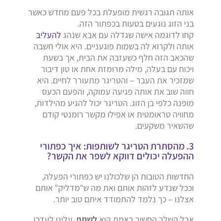
אותה תגובה רגשית מופעלת בכל פעם מחדש כאשר
בני הזוג נוגעים בטעות בכפתור הזה.
קחו לדוגמה אישה שגדלה עם אבא שנהג
להעליב
אותה ולקרוא לה בשמות פוגעניים. היא אולי חשבה
שהכאב הזה חלף כשעזבה את הבית, אך בשעת
ויכוח עם בעלה, מילה מרומזת אחת או טון דיבור
שמזכיר את העבר – והטריגר מתעורר לחיים. היא
חווה שוב את אותה פגיעה עמוקה, והפעם הכעס
מופנה כלפי בן הזוג. הטריגר יכול להגיע מהילדות,
מחוויה טראומטית או אפילו מקשר רומנטי קודם
שהשאיר משקעים.
3. מהסתרת הטריגר לשותפות: איך כפתורי
ההפעלה יכולים דווקא לשפר את הקשר?
החדשות הטובות הן שלכולנו יש כפתורי הפעלה,
וככל שנדע לזהות אותם ואת מה ש"מדליק" אותם
אצלנו – כך נלמד להתמודד איתם טוב יותר.
אבל השלב החשוב באמת הוא
לשתף
. עלינו לעדכן