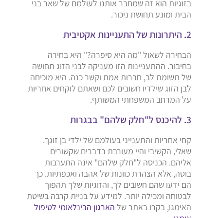
בזוגיות הוא זה שמחבר אותנו לעולמם של שאר בני
הבית ומונע תחושת ניכור.
2. היתרונות של התעניינות אקטיבית
הבחירה לשאול "מה היא סיפרה?" היא בחירה
בחיבור. ההתעניינות הזו מעניקה לבני הזוג תחושה
של תשומת לב, חברות אמת וקשר כנה. היא מוכיחה
לבן הזוג שילדיו חשובים לכם ושאתם לוקחים אחריות
על המרחב המשפחתי המשותף.
3. להיכנס ל"חלק שלהם" בבגרות
קחי אחריות והתענייני בעולמם של ילדי בן זוגך.
שאלי, הקשיבי והיי מעורבת בדברים שקשורים
אליהם. הכניסה ל"חלק שלהם" אינה התערבות
בוטה, אלא הצהרת כוונות של אהבה ואכפתיות. כך
הם ידעו שהם חשובים לך, והזוגיות שלך תהפוך
לבטוחה ומכילה יותר. למידע על בניית קרבה בשיטת
האימגו, בקרו באתר של
הארגון הבינלאומי לטיפול