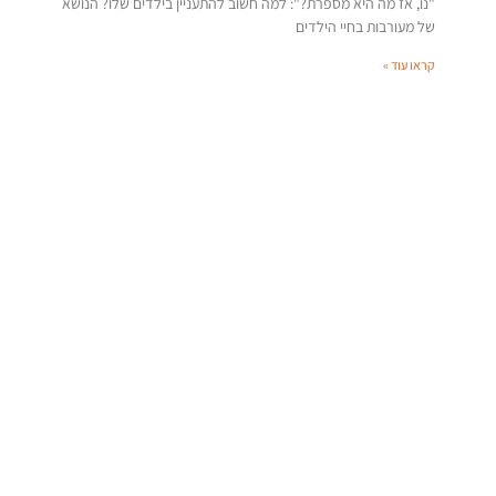
"נו, אז מה היא מספרת?": למה חשוב להתעניין בילדים שלו? הנושא
של מעורבות בחיי הילדים
קראו עוד »