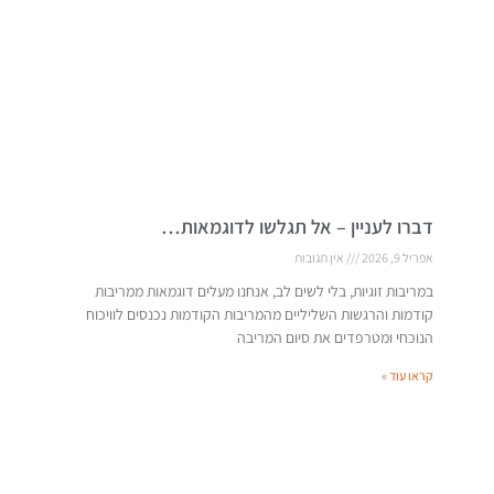
דברו לעניין – אל תגלשו לדוגמאות…
אפריל 9, 2026
אין תגובות
במריבות זוגיות, בלי לשים לב, אנחנו מעלים דוגמאות ממריבות
קודמות והרגשות השליליים מהמריבות הקודמות נכנסים לוויכוח
הנוכחי ומטרפדים את סיום המריבה
קראו עוד »