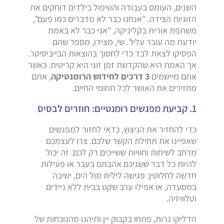
השנים, העומס בעבודה והטיפול בילדים דוחקים את
הזוגיות הצידה. "אנחנו כבר לא מדברים כמו פעם",
משתפת אורית בקליניקה, "אני כבר לא באמת
יודעת מה עובר עליו". שי, מצידו, מספר שהם
הפסיקו לצאת לבד כדי לחסוך בהוצאות הבייביסיטר.
אך האמת היא שהקדשת זמן זוגי היא קריטית. כאשר
אתם מיישמים
3 דרכים לחידוש הרומנטיקה
, אתם
מחזירים את האושר לכל תחומי החיים.
1. קביעת מפגשים רומנטיים: חוזרים לבסיס
כדי להחזיר את הניצוץ, כדאי לחזור למפגשים
שאפיינו את תחילת הקשר שלכם. צרו לעצמכם
מרחב לשיחות וחוויות ששייכים רק לכם. זה יכול
להיות כל דבר ששניכם אהבתם בעבר או פעילות
חדשה לחלוטין: פגישה לילית מול הים, ישיבה
במסעדה, או אפילו ערב שקט בבית ללא ניידים
וטלוויזיה.
הדליקו נרות, פתחו בקבוק יין ותיהנו מהנוכחות של