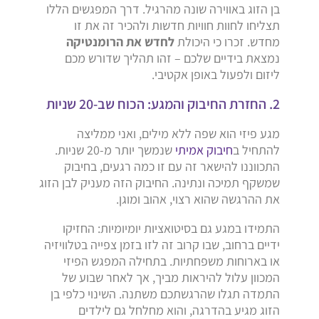
בן הזוג באווירה שונה מהרגיל. דרך המפגשים הללו
תצליחו לחוות חוויות חדשות ולהכיר זה את זו
מחדש. זכרו כי היכולת
לחדש את הרומנטיקה
נמצאת בידיים שלכם – זהו תהליך שדורש מכם
ליזום ולפעול באופן אקטיבי.
2. החזרת החיבוק והמגע: הכוח שב-20 שניות
מגע פיזי הוא שפה ללא מילים, ואני ממליצה
להתחיל ב
חיבוק אמיתי
שנמשך יותר מ-20 שניות.
התכווננו להישאר זה עם זו כמה רגעים, בחיבוק
שמשקף תמיכה ונתינה. החיבוק הזה מעניק לבן הזוג
את ההרגשה שהוא רצוי, אהוב ומוגן.
התמידו במגע גם בסיטואציות יומיומיות: החזיקו
ידיים ברחוב, שבו קרוב זה לזו בזמן צפייה בטלוויזיה
או בארוחות משפחתיות. בתחילה המפגש הפיזי
המכוון עלול להיראות מביך, אך לאחר שבוע של
התמדה תגלו שהרגשתכם משתנה. השינוי כלפי בן
הזוג מגיע בהדרגה, והוא מחלחל גם לילדים