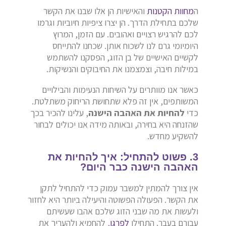
ה
מחוות הקטנות
והאישיות הן אלו שבנו את הקשר
שלכם בתחילת הדרך. הן יצרו ציפיות חיוביות וגרמו
לכם להרגיש רצויים ואהובים. עם הזמן, המרוץ
היומיומי גרם לנו לשכוח אותן. שכחנו להתייחס
לקשיים האישיים של בן הזוג, הפסקנו להשתמש
במילות חיבה, וצמצמנו את החיבוקים והנשיקות.
כאשר אנו מוותרים על השיחות הנעימות והבילויים
המשותפים, אין זה פלא שתחושת הריחוק משתלטת.
כדי
להחיות את האהבה הישנה
, עלינו להכיר בכך
שהזנחה היא בחירה, ובאותה מידה אנו יכולים לבחור
להשקיע מחדש.
3. פשוט להתחיל: איך להחיות את
האהבה הישנה כבר היום?
אין צורך להמתין למשבר עמוק כדי להתחיל לתקן
את הקשר. הפעולה הפשוטה והיעילה ביותר היא לחזור
ולעשות את מה שבני הזוג שלכם אהבו שעשיתם
עבורם בעבר. התחילו
לפרגן
, להחמיא ולהעריך את