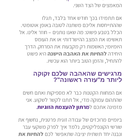
המאמצים של הצד השני.
אם תתמידו בכך חודש אחד בלבד, תגלו
שההתייחסות אליכם משתנה לטובה באופן אוטומטי.
הכלל בטבע פשוט: מה שאנו נותנים – חוזר אלינו. אל
תאשימו את המצב ההישרדותי או את העומס
היומיומי; האשמות רק מקבעות את המרחק. הדרך
היחידה
להחיות את האהבה הישנה
היא פשוט
להתחיל, והזמן הטוב ביותר הוא עכשיו.
מרגישים שהאהבה שלכם זקוקה
ליותר מ"עזרה ראשונה"?
אם המחוות הקטנות כבר לא מספיקות ואתם חשים
שהתהום עמוקה מדי, אל תתנו לקשר לשקוע. אני
מזמינה אתכם ל
מרתון להעצמת הזוגיות
.
ביומיים מרוכזים של עבודה זוגית פרטנית, נחשוף את
שורשי הקונפליקטים, נלמד איך לפרק משקעי עבר
ונבנה יחד תשתית יציבה שתאפשר לכם
להחיות את