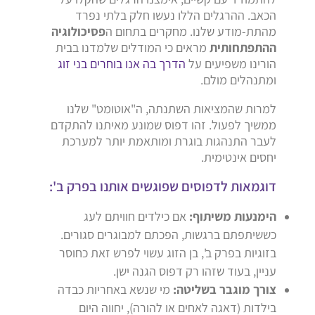
הכאב. ההרגלים הללו נעשו חלק בלתי נפרד
מהתת-מודע שלנו. מחקרים בתחום ה
פסיכולוגיה
ההתפתחותית
מראים כי המודלים שלמדנו בבית
הורינו משפיעים על
הדרך בה אנו בוחרים בני זוג
ומתנהלים מולם.
למרות שהמציאות השתנתה, ה"אוטומט" שלנו
ממשיך לפעול. זהו דפוס שמונע מאיתנו להתקדם
לעבר התנהגות בוגרת ומותאמת יותר למערכת
יחסים אינטימית.
דוגמאות לדפוסים שפוגשים אותנו בפרק ב':
הימנעות משיתוף:
אם כילדים חוויתם לעג
כששיתפתם ברגשות, הפכתם למבוגרים סגורים.
בזוגיות בפרק ב', בן הזוג עשוי לפרש זאת כחוסר
עניין, בעוד שזהו רק דפוס הגנה ישן.
צורך מוגבר בשליטה:
מי שנשא באחריות כבדה
בילדות (דאגה לאחים או להורה), יחווה היום