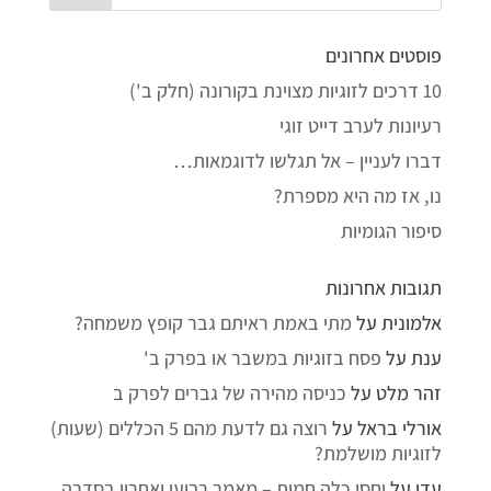
פוסטים אחרונים
10 דרכים לזוגיות מצוינת בקורונה (חלק ב')
רעיונות לערב דייט זוגי
דברו לעניין – אל תגלשו לדוגמאות…
נו, אז מה היא מספרת?
סיפור הגומיות
תגובות אחרונות
אלמונית
על
מתי באמת ראיתם גבר קופץ משמחה?
ענת
על
פסח בזוגיות במשבר או בפרק ב'
זהר מלט
על
כניסה מהירה של גברים לפרק ב
אורלי בראל
על
רוצה גם לדעת מהם 5 הכללים (שעות)
לזוגיות מושלמת?
עדן
על
יחסי כלה חמות – מאמר רביעי ואחרון בסדרה